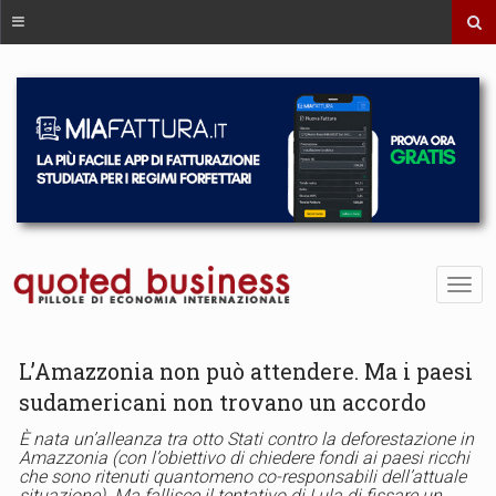
L’Amazzonia non può attendere. Ma i paesi
sudamericani non trovano un accordo
È nata un’alleanza tra otto Stati contro la deforestazione in
Amazzonia (con l’obiettivo di chiedere fondi ai paesi ricchi
che sono ritenuti quantomeno co-responsabili dell’attuale
situazione). Ma fallisce il tentativo di Lula di fissare un