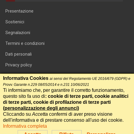
Presentazione
Sostienici
Segnalazioni
Termini e condizioni
Dati personali
Privacy policy
Informativa cookie
Informativa Cookies
ai sensi del Regolamento UE 2016/679 (GDPR) e
Provv. Garante n.229 08/05/2014 e n.231 10/06/2021
RSS feed
Ti informiamo che, per garantire il corretto funzionamento,
questo sito fa uso di
: cookie di terze parti, cookie analitici
RSS Top News
di terze parti, cookie di profilazione di terze parti
(
personalizzazione degli annunci
)
Contatti
Cliccando su
Accetta
confermi di aver preso visione
dell'informativa e di prestare consenso all'uso dei cookie.
Informativa completa
International Communication S.r.l. • P.IVA 14478081004 • Testata
giornalistica n.191, reg. Tribunale di Roma del 14/12/2017