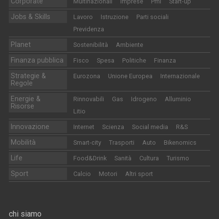
Corporate
Multinazionali
Imprese
Pmi
Start-up
Jobs & Skills
Lavoro
Istruzione
Parti sociali
Previdenza
Planet
Sostenibilità
Ambiente
Finanza pubblica
Fisco
Spesa
Politiche
Finanza
Strategie &
Eurozona
Unione Europea
Internazionale
Regole
Energie &
Rinnovabili
Gas
Idrogeno
Alluminio
Risorse
Litio
Innovazione
Internet
Scienza
Social media
R&S
Mobilità
Smart-city
Trasporti
Auto
Bikenomics
Life
Food&Drink
Sanità
Cultura
Turismo
Sport
Calcio
Motori
Altri sport
chi siamo