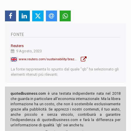
FONTE
Reuters
9 Agosto, 2023
www.reuters.com/sustainability/brazils-lula-seeks-global-rainforest-nation-pact-amazon-summit-2023-08-09/
La fonte rappresenta lo spunto dal quale "qb" ha selezionato gli
elementi ritenuti più rilevanti.
quotedbusiness.com
è una testata indipendente nata nel 2018
che guarda in particolare all'economia internazionale. Ma la libera
informazione ha un costo, che non è sostenibile esclusivamente
grazie alla pubblicità. Se apprezzi i nostri contenuti, il tuo aiuto,
anche piccolo e senza vincolo, contribuirà a garantire
l'indipendenza di quotedbusiness.com e farà la differenza per
un'informazione di qualità. 'qb' sei anche tu.