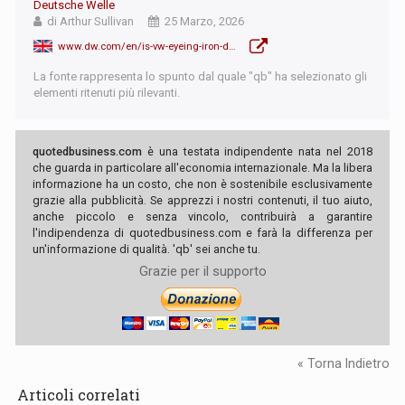
Deutsche Welle
di Arthur Sullivan
25 Marzo, 2026
www.dw.com/en/is-vw-eyeing-iron-dome-parts-production-at-german-plant/a-76520877
La fonte rappresenta lo spunto dal quale "qb" ha selezionato gli
elementi ritenuti più rilevanti.
quotedbusiness.com
è una testata indipendente nata nel 2018
che guarda in particolare all'economia internazionale. Ma la libera
informazione ha un costo, che non è sostenibile esclusivamente
grazie alla pubblicità. Se apprezzi i nostri contenuti, il tuo aiuto,
anche piccolo e senza vincolo, contribuirà a garantire
l'indipendenza di quotedbusiness.com e farà la differenza per
un'informazione di qualità. 'qb' sei anche tu.
Grazie per il supporto
« Torna Indietro
Articoli correlati