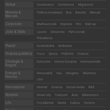
Global
Governance
Commercio
Migrazioni
Moneta &
Politica monetaria
Bce
Banche
Mercati
Mercati
Corporate
Multinazionali
Imprese
Pmi
Start-up
Jobs & Skills
Lavoro
Istruzione
Parti sociali
Previdenza
Planet
Sostenibilità
Ambiente
Finanza pubblica
Fisco
Spesa
Politiche
Finanza
Strategie &
Eurozona
Unione Europea
Internazionale
Regole
Energie &
Rinnovabili
Gas
Idrogeno
Alluminio
Risorse
Litio
Innovazione
Internet
Scienza
Social media
R&S
Mobilità
Smart-city
Trasporti
Auto
Bikenomics
Life
Food&Drink
Sanità
Cultura
Turismo