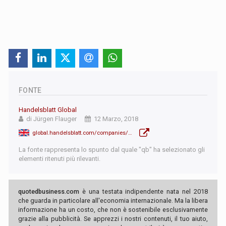
FONTE
Handelsblatt Global
di Jürgen Flauger
12 Marzo, 2018
global.handelsblatt.com/companies/e-ons-billion-euro-deal-rwe-shakes-german-energy-market-897036
La fonte rappresenta lo spunto dal quale "qb" ha selezionato gli
elementi ritenuti più rilevanti.
quotedbusiness.com
è una testata indipendente nata nel 2018
che guarda in particolare all'economia internazionale. Ma la libera
informazione ha un costo, che non è sostenibile esclusivamente
grazie alla pubblicità. Se apprezzi i nostri contenuti, il tuo aiuto,