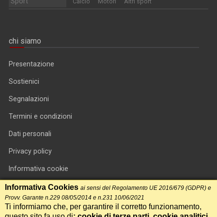
Sport
Calcio
Motori
Altri sport
chi siamo
Presentazione
Sostienici
Segnalazioni
Termini e condizioni
Dati personali
Privacy policy
Informativa cookie
RSS feed
Informativa Cookies
ai sensi del Regolamento UE 2016/679 (GDPR) e
Provv. Garante n.229 08/05/2014 e n.231 10/06/2021
RSS Top News
Ti informiamo che, per garantire il corretto funzionamento,
questo sito fa uso di
: cookie di terze parti, cookie analitici