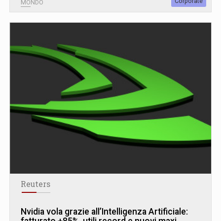
Corporate
MONDO
Reuters
Nvidia vola grazie all’Intelligenza Artificiale:
fatturato +85%, utili record e nuovi maxi