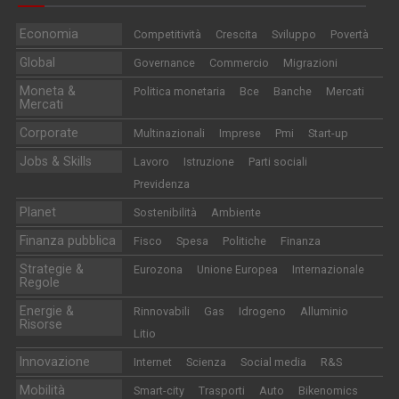
Economia
Competitività
Crescita
Sviluppo
Povertà
Global
Governance
Commercio
Migrazioni
Moneta &
Politica monetaria
Bce
Banche
Mercati
Mercati
Corporate
Multinazionali
Imprese
Pmi
Start-up
Jobs & Skills
Lavoro
Istruzione
Parti sociali
Previdenza
Planet
Sostenibilità
Ambiente
Finanza pubblica
Fisco
Spesa
Politiche
Finanza
Strategie &
Eurozona
Unione Europea
Internazionale
Regole
Energie &
Rinnovabili
Gas
Idrogeno
Alluminio
Risorse
Litio
Innovazione
Internet
Scienza
Social media
R&S
Mobilità
Smart-city
Trasporti
Auto
Bikenomics