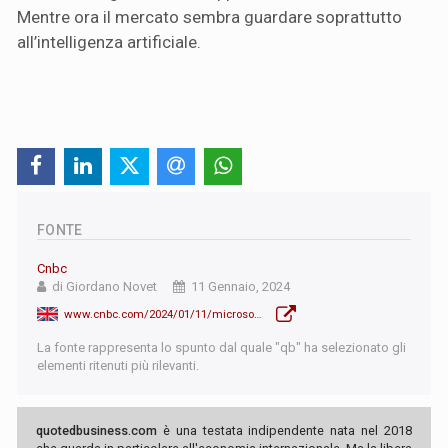
Mentre ora il mercato sembra guardare soprattutto
all’intelligenza artificiale.
FONTE
Cnbc
di Giordano Novet
11 Gennaio, 2024
www.cnbc.com/2024/01/11/microsoft-replaces-apple-as-most-valuable-public-company.html
La fonte rappresenta lo spunto dal quale "qb" ha selezionato gli
elementi ritenuti più rilevanti.
quotedbusiness.com
è una testata indipendente nata nel 2018