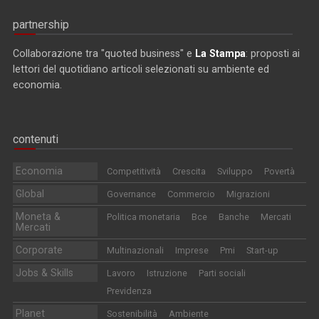
partnership
Collaborazione tra "quoted business" e
La Stampa
: proposti ai
lettori del quotidiano articoli selezionati su ambiente ed
economia.
contenuti
Economia
Competitività
Crescita
Sviluppo
Povertà
Global
Governance
Commercio
Migrazioni
Moneta &
Politica monetaria
Bce
Banche
Mercati
Mercati
Corporate
Multinazionali
Imprese
Pmi
Start-up
Jobs & Skills
Lavoro
Istruzione
Parti sociali
Previdenza
Planet
Sostenibilità
Ambiente