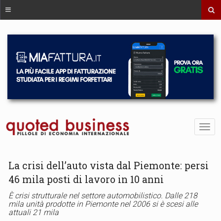
La crisi dell’auto vista dal Piemonte: persi
46 mila posti di lavoro in 10 anni
È crisi strutturale nel settore automobilistico. Dalle 218
mila unità prodotte in Piemonte nel 2006 si è scesi alle
attuali 21 mila