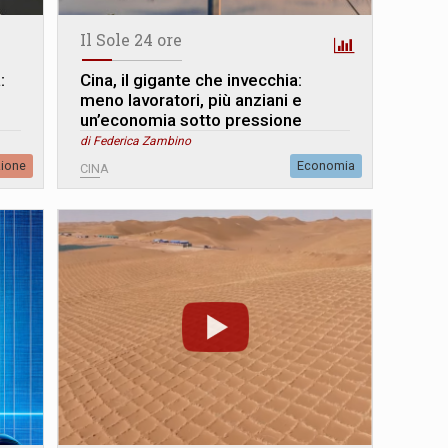
Il Sole 24 ore
:
Cina, il gigante che invecchia:
meno lavoratori, più anziani e
un’economia sotto pressione
di Federica Zambino
zione
Economia
CINA