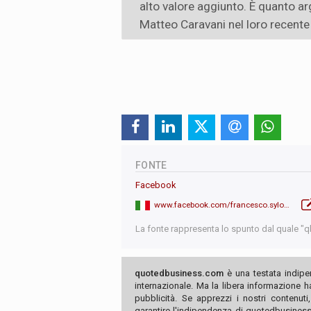
alto valore aggiunto. È quanto 
Matteo Caravani nel loro recente
FONTE
Facebook
www.facebook.com/francesco.syloslabini
La fonte rappresenta lo spunto dal quale "qb"
quotedbusiness.com
è una testata indipe
internazionale. Ma la libera informazione 
pubblicità. Se apprezzi i nostri contenuti
garantire l'indipendenza di quotedbusiness.