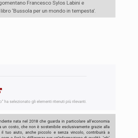
argomentano Francesco Sylos Labini e
 libro ‘Bussola per un mondo in tempesta’.
 ha selezionato gli elementi ritenuti più rilevanti.
ndente nata nel 2018 che guarda in particolare all'economia
ha un costo, che non è sostenibile esclusivamente grazie alla
, il tuo aiuto, anche piccolo e senza vincolo, contribuirà a
com e farà la differenza per un'informazione di qualità. 'qb'