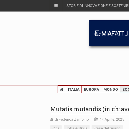
STORIE DI INNOVAZIONE E SOSTENIBI
ITALIA
EUROPA
MONDO
EC
Mutatis mutandis (in chiav
di Federica Zambino
14 Aprile, 2025
Cina
Jobs & Skills
Frase del giorno