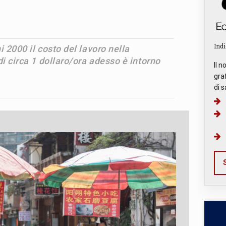
Indi
 2000 il costo del lavoro nella
i circa 1 dollaro/ora adesso è intorno
Il n
graf
di s
S