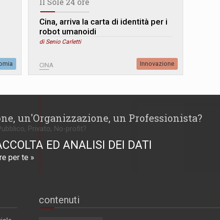
Il Sole 24 ore
Cina, arriva la carta di identità per i
robot umanoidi
di Senio Carletti
omia
Innovazione
CINA
one, un'Organizzazione, un Professionista?
Pubblico, Privato, No-profit?
ACCOLTA ED ANALISI DEI DATI
e per te »
contenuti