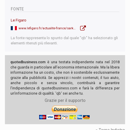
FONTE
Le Figaro
www.lefigaro.fr/actualite-france/sarkozy-nicolas-prison-en-direct-incarceration-condamnation-grace-mandat-de-depot-bracelet-affaire-20251021
La fonte rappresenta lo spunto dal quale "qb" ha selezionato gli
elementi ritenuti più rilevanti.
quotedbusiness.com
è una testata indipendente nata nel 2018
che guarda in particolare all'economia internazionale. Ma la libera
informazione ha un costo, che non è sostenibile esclusivamente
grazie alla pubblicità. Se apprezzi i nostri contenuti, il tuo aiuto,
anche piccolo e senza vincolo, contribuirà a garantire
l'indipendenza di quotedbusiness.com e farà la differenza per
un'informazione di qualità. 'qb' sei anche tu.
Grazie per il supporto