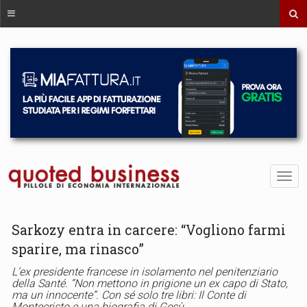
Sarkozy entra in carcere: “Vogliono farmi
sparire, ma rinasco”
L’ex presidente francese in isolamento nel penitenziario
della Santé. “Non mettono in prigione un ex capo di Stato,
ma un innocente”. Con sé solo tre libri: Il Conte di
Montecristo e una biografia di Gesù