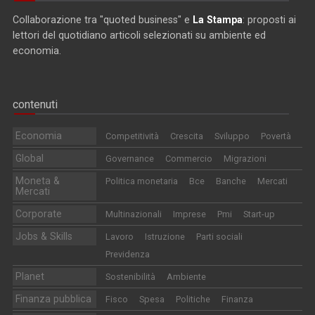
Collaborazione tra "quoted business" e
La Stampa
: proposti ai
lettori del quotidiano articoli selezionati su ambiente ed
economia.
contenuti
Economia
Competitività
Crescita
Sviluppo
Povertà
Global
Governance
Commercio
Migrazioni
Moneta &
Politica monetaria
Bce
Banche
Mercati
Mercati
Corporate
Multinazionali
Imprese
Pmi
Start-up
Jobs & Skills
Lavoro
Istruzione
Parti sociali
Previdenza
Planet
Sostenibilità
Ambiente
Finanza pubblica
Fisco
Spesa
Politiche
Finanza