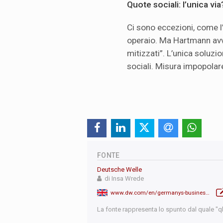
Quote sociali: l’unica via
Ci sono eccezioni, come l
operaio. Ma Hartmann avv
mitizzati”. L’unica soluzi
sociali. Misura impopolare
FONTE
Deutsche Welle
di Insa Wrede
www.dw.com/en/germanys-business-elite-and-the-illusion-of-meritocracy/a-73229971
La fonte rappresenta lo spunto dal quale "qb"