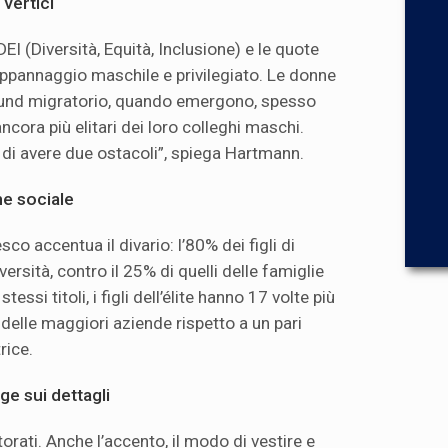
 vertici
 (Diversità, Equità, Inclusione) e le quote
 appannaggio maschile e privilegiato. Le donne
ound migratorio, quando emergono, spesso
ora più elitari dei loro colleghi maschi.
 di avere due ostacoli”, spiega Hartmann.
ne sociale
co accentua il divario: l’80% dei figli di
ersità, contro il 25% di quelli delle famiglie
essi titoli, i figli dell’élite hanno 17 volte più
delle maggiori aziende rispetto a un pari
rice.
ge sui dettagli
rati. Anche l’accento, il modo di vestire e