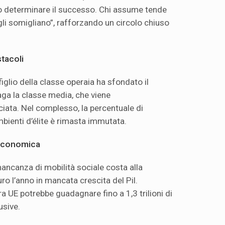
o determinare il successo. Chi assume tende
gli somigliano”, rafforzando un circolo chiuso
stacoli
figlio della classe operaia ha sfondato il
paga la classe media, che viene
ata. Nel complesso, la percentuale di
mbienti d’élite è rimasta immutata.
 economica
ncanza di mobilità sociale costa alla
ro l’anno in mancata crescita del Pil.
a UE potrebbe guadagnare fino a 1,3 trilioni di
usive.