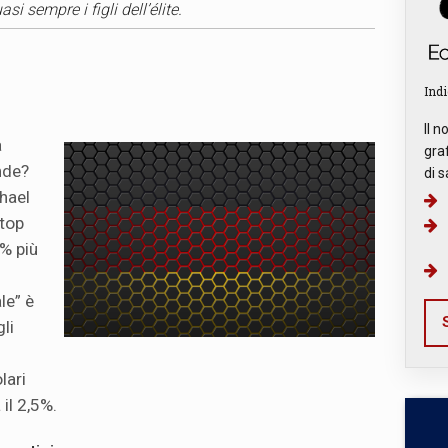
i sempre i figli dell’élite.
Indi
Il n
a
graf
nde?
di s
hael
 top
% più
le” è
S
gli
lari
il 2,5%.