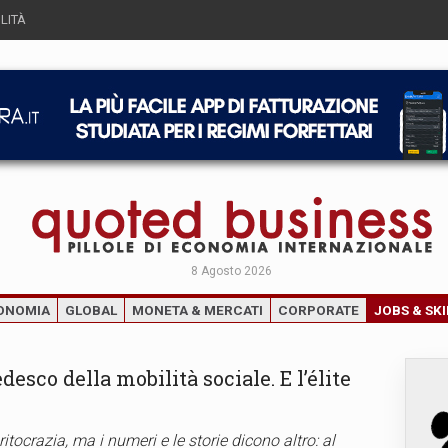
LITÀ
8 Agosto 2026
ONOMIA
GLOBAL
MONETA & MERCATI
CORPORATE
JOBS & SKI
desco della mobilità sociale. E l’élite
crazia, ma i numeri e le storie dicono altro: al