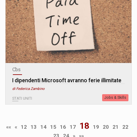
Cbs
I dipendenti Microsoft avranno ferie illimitate
di Federica Zambino
Jobs & Skills
STATI UNITI
18
««
«
12
13
14
15
16
17
19
20
21
22
23
24
»
»»