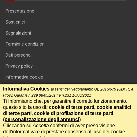
Presentazione
Sostienici
Segnalazioni
Termini e condizioni
Dati personali
Privacy policy
Informativa cookie
RSS feed
Informativa Cookies
ai sensi del Regolamento UE 2016/679 (GDPR) e
Provv. Garante n.229 08/05/2014 e n.231 10/06/2021
RSS Top News
Ti informiamo che, per garantire il corretto funzionamento,
questo sito fa uso di
: cookie di terze parti, cookie analitici
Contatti
di terze parti, cookie di profilazione di terze parti
(
personalizzazione degli annunci
)
Cliccando su
Accetta
confermi di aver preso visione
International Communication S.r.l. • P.IVA 14478081004 • Testata
dell'informativa e di prestare consenso all'uso dei cookie.
giornalistica n.191, reg. Tribunale di Roma del 14/12/2017