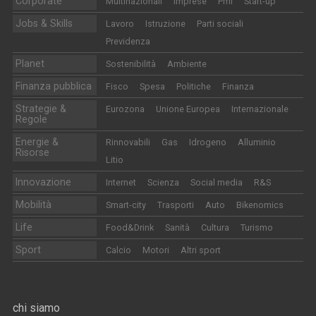
Corporate
Multinazionali
Imprese
Pmi
Start-up
Jobs & Skills
Lavoro
Istruzione
Parti sociali
Previdenza
Planet
Sostenibilità
Ambiente
Finanza pubblica
Fisco
Spesa
Politiche
Finanza
Strategie &
Eurozona
Unione Europea
Internazionale
Regole
Energie &
Rinnovabili
Gas
Idrogeno
Alluminio
Risorse
Litio
Innovazione
Internet
Scienza
Social media
R&S
Mobilità
Smart-city
Trasporti
Auto
Bikenomics
Life
Food&Drink
Sanità
Cultura
Turismo
Sport
Calcio
Motori
Altri sport
chi siamo