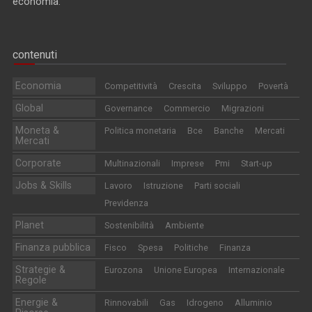
economia.
contenuti
Economia
Competitività
Crescita
Sviluppo
Povertà
Global
Governance
Commercio
Migrazioni
Moneta &
Politica monetaria
Bce
Banche
Mercati
Mercati
Corporate
Multinazionali
Imprese
Pmi
Start-up
Jobs & Skills
Lavoro
Istruzione
Parti sociali
Previdenza
Planet
Sostenibilità
Ambiente
Finanza pubblica
Fisco
Spesa
Politiche
Finanza
Strategie &
Eurozona
Unione Europea
Internazionale
Regole
Energie &
Rinnovabili
Gas
Idrogeno
Alluminio