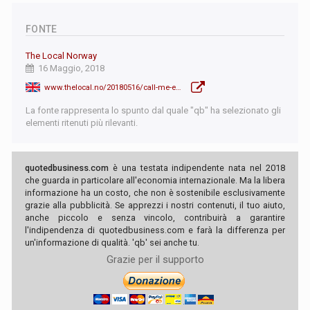
FONTE
The Local Norway
16 Maggio, 2018
www.thelocal.no/20180516/call-me-equinor-statoil-changes-name
La fonte rappresenta lo spunto dal quale "qb" ha selezionato gli
elementi ritenuti più rilevanti.
quotedbusiness.com
è una testata indipendente nata nel 2018
che guarda in particolare all'economia internazionale. Ma la libera
informazione ha un costo, che non è sostenibile esclusivamente
grazie alla pubblicità. Se apprezzi i nostri contenuti, il tuo aiuto,
anche piccolo e senza vincolo, contribuirà a garantire
l'indipendenza di quotedbusiness.com e farà la differenza per
un'informazione di qualità. 'qb' sei anche tu.
Grazie per il supporto