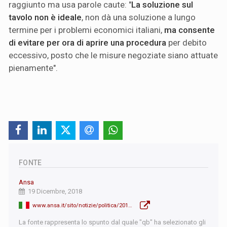
raggiunto ma usa parole caute: "
La soluzione sul
tavolo non è ideale
, non dà una soluzione a lungo
termine per i problemi economici italiani,
ma consente
di evitare per ora di aprire una procedura
per debito
eccessivo, posto che le misure negoziate siano attuate
pienamente".
FONTE
Ansa
19 Dicembre, 2018
www.ansa.it/sito/notizie/politica/2018/12/19/manovra-lettera-di-conte-allue-illustra-proposta-_d266b8d1-1a5b-4d4d-87f0-84fdf4fab2f5.html
La fonte rappresenta lo spunto dal quale "qb" ha selezionato gli