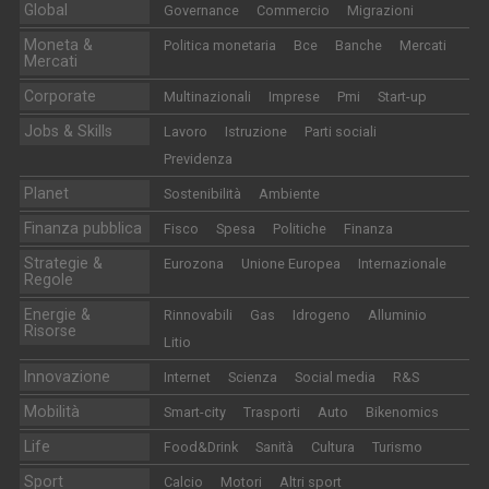
Global
Governance
Commercio
Migrazioni
Moneta &
Politica monetaria
Bce
Banche
Mercati
Mercati
Corporate
Multinazionali
Imprese
Pmi
Start-up
Jobs & Skills
Lavoro
Istruzione
Parti sociali
Previdenza
Planet
Sostenibilità
Ambiente
Finanza pubblica
Fisco
Spesa
Politiche
Finanza
Strategie &
Eurozona
Unione Europea
Internazionale
Regole
Energie &
Rinnovabili
Gas
Idrogeno
Alluminio
Risorse
Litio
Innovazione
Internet
Scienza
Social media
R&S
Mobilità
Smart-city
Trasporti
Auto
Bikenomics
Life
Food&Drink
Sanità
Cultura
Turismo
Sport
Calcio
Motori
Altri sport