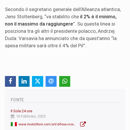
Secondo il segretario generale dell’Alleanza atlantica,
Jens Stoltenberg, “va stabilito che
il 2% è il minimo,
non il massimo da raggiungere
”. Su questa linea si
posiziona tra gli altri il presidente polacco, Andrzej
Duda: Varsavia ha annunciato che da quest’anno “la
spesa militare sarà oltre il 4% del Pil”.
FONTE
Il Sole 24 ore
16 Febbraio, 2023
www.ilsole24ore.com/art/difesa-crosetto-spese-138percento-pil-rischiamo-essere-pierini-nato-AE9YqIoC