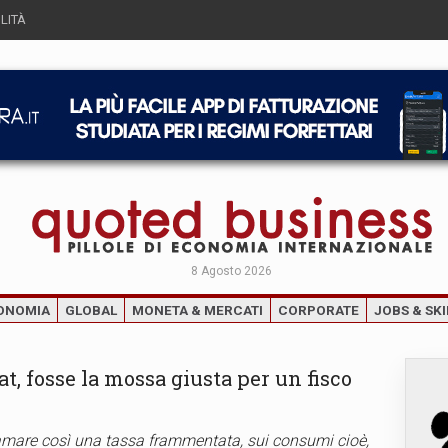
LITÀ
8 Agosto 2026
ONOMIA
GLOBAL
MONETA & MERCATI
CORPORATE
JOBS & SKI
lat, fosse la mossa giusta per un fisco
amare così una tassa frammentata, sui consumi cioè,