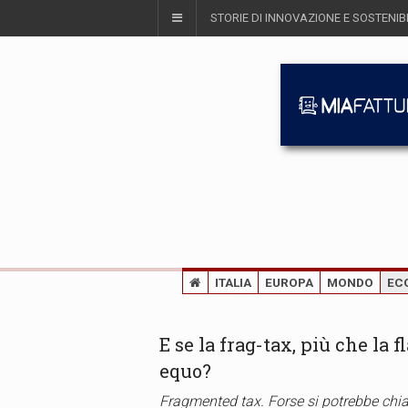
STORIE DI INNOVAZIONE E SOSTENIBI
ITALIA
EUROPA
MONDO
EC
E se la frag-tax, più che la f
equo?
Fragmented tax. Forse si potrebbe chi