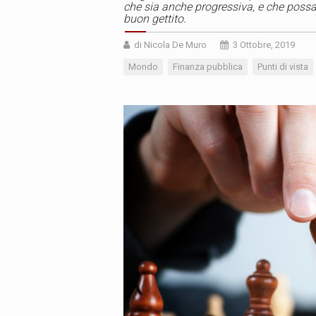
che sia anche progressiva, e che possa 
buon gettito.
di Nicola De Muro
3 Ottobre, 2019
Mondo
Finanza pubblica
Punti di vista