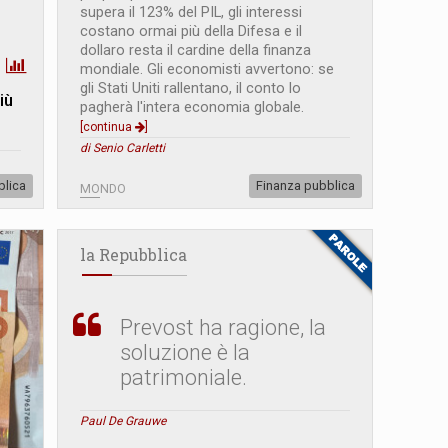
supera il 123% del PIL, gli interessi
costano ormai più della Difesa e il
dollaro resta il cardine della finanza
mondiale. Gli economisti avvertono: se
gli Stati Uniti rallentano, il conto lo
iù
pagherà l'intera economia globale.
[continua
]
di Senio Carletti
blica
Finanza pubblica
MONDO
la Repubblica
Prevost ha ragione, la
soluzione è la
patrimoniale.
Paul De Grauwe