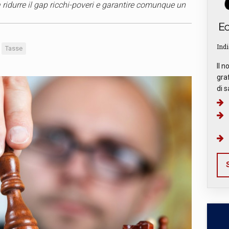
ridurre il gap ricchi-poveri e garantire comunque un
Indi
Tasse
Il n
graf
di s
S