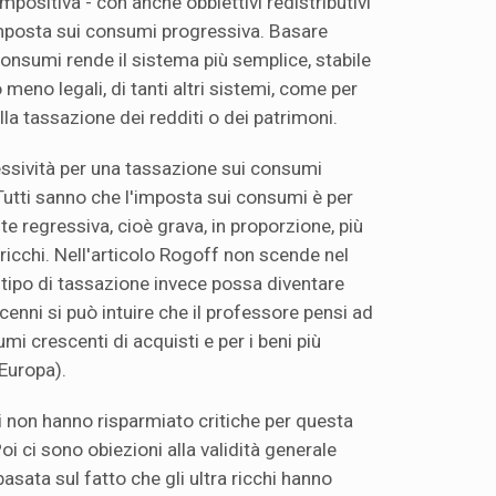
 impositiva - con anche obbiettivi redistributivi
'imposta sui consumi progressiva. Basare
consumi rende il sistema più semplice, stabile
 meno legali, di tanti altri sistemi, come per
la tassazione dei redditi o dei patrimoni.
essività per una tassazione sui consumi
utti sanno che l'imposta sui consumi è per
e regressiva, cioè grava, in proporzione, più
ricchi. Nell'articolo Rogoff non scende nel
tipo di tassazione invece possa diventare
enni si può intuire che il professore pensi ad
mi crescenti di acquisti e per i beni più
Europa).
i non hanno risparmiato critiche per questa
i ci sono obiezioni alla validità generale
asata sul fatto che gli ultra ricchi hanno