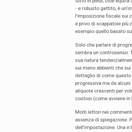
tutto in piedi, cioè equità
- e robusto gettito, è un
l'imposizione fiscale sui 
e privo di scappatoie più o
esempio quello basato sul
Solo che parlare di progr
sembra un controsenso. T
sua natura tendenzialment
sui meno abbienti che sui 
dettaglio di come questo 
progressiva ma da alcuni c
aliquote crescenti per volu
costosi (come avviene in 
Molti lettori nei comment
assenza di spiegazione. Po
dell'impostazione. Una è b