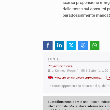
scarsa propensione margin
della tassa sui consumi pr
paradossalmente mancat
FONTE
Project Syndicate
di Kenneth Rogoff
3 Settembre, 201
www.project-syndicate.org/commentary/benefits-of-progressive-income-tax-by-kenneth-rogoff-2019-09?a_la=english&a_d=5d6e702d4273681dc408aeed&a_m=&a_a=click&a_s=&a_p=%2Fsection%2Feconomics&a_li
La fonte rappresenta lo spunto dal quale "qb"
quotedbusiness.com
è una testata indipe
internazionale. Ma la libera informazione 