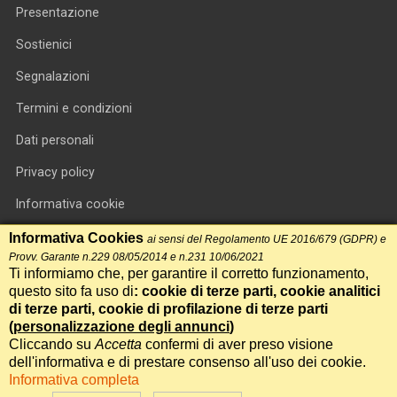
Presentazione
Sostienici
Segnalazioni
Termini e condizioni
Dati personali
Privacy policy
Informativa cookie
RSS feed
Informativa Cookies
ai sensi del Regolamento UE 2016/679 (GDPR) e
Provv. Garante n.229 08/05/2014 e n.231 10/06/2021
RSS Top News
Ti informiamo che, per garantire il corretto funzionamento,
questo sito fa uso di
: cookie di terze parti, cookie analitici
Contatti
di terze parti, cookie di profilazione di terze parti
(
personalizzazione degli annunci
)
Cliccando su
Accetta
confermi di aver preso visione
International Communication S.r.l. • P.IVA 14478081004 • Testata
dell'informativa e di prestare consenso all'uso dei cookie.
giornalistica n.191, reg. Tribunale di Roma del 14/12/2017
Informativa completa