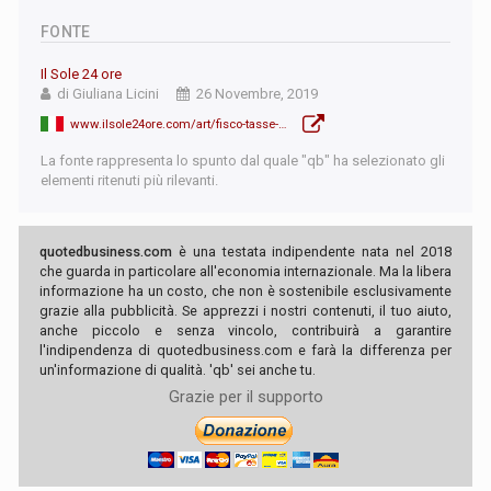
FONTE
Il Sole 24 ore
di Giuliana Licini
26 Novembre, 2019
www.ilsole24ore.com/art/fisco-tasse-59percento-profitti-imprese-AC0L5U1
La fonte rappresenta lo spunto dal quale "qb" ha selezionato gli
elementi ritenuti più rilevanti.
quotedbusiness.com
è una testata indipendente nata nel 2018
che guarda in particolare all'economia internazionale. Ma la libera
informazione ha un costo, che non è sostenibile esclusivamente
grazie alla pubblicità. Se apprezzi i nostri contenuti, il tuo aiuto,
anche piccolo e senza vincolo, contribuirà a garantire
l'indipendenza di quotedbusiness.com e farà la differenza per
un'informazione di qualità. 'qb' sei anche tu.
Grazie per il supporto