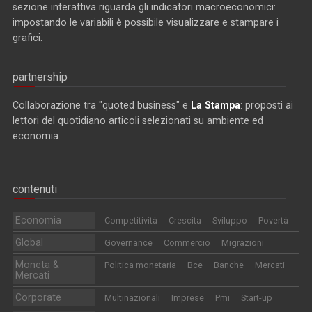
sezione interattiva riguarda gli indicatori macroeconomici:
impostando le variabili è possibile visualizzare e stampare i
grafici.
partnership
Collaborazione tra "quoted business" e
La Stampa
: proposti ai
lettori del quotidiano articoli selezionati su ambiente ed
economia.
contenuti
Economia
Competitività
Crescita
Sviluppo
Povertà
Global
Governance
Commercio
Migrazioni
Moneta &
Politica monetaria
Bce
Banche
Mercati
Mercati
Corporate
Multinazionali
Imprese
Pmi
Start-up