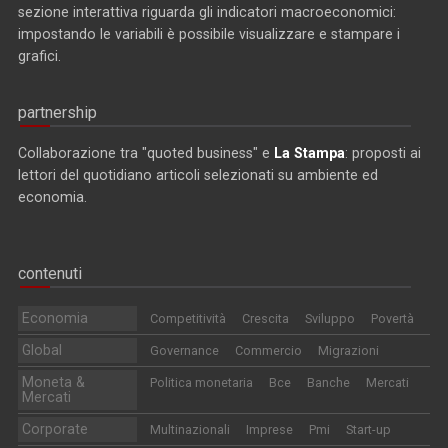
sezione interattiva riguarda gli indicatori macroeconomici:
impostando le variabili è possibile visualizzare e stampare i
grafici.
partnership
Collaborazione tra "quoted business" e
La Stampa
: proposti ai
lettori del quotidiano articoli selezionati su ambiente ed
economia.
contenuti
Economia
Competitività
Crescita
Sviluppo
Povertà
Global
Governance
Commercio
Migrazioni
Moneta &
Politica monetaria
Bce
Banche
Mercati
Mercati
Corporate
Multinazionali
Imprese
Pmi
Start-up