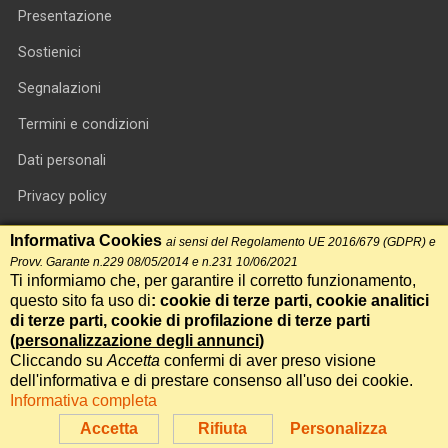
Presentazione
Sostienici
Segnalazioni
Termini e condizioni
Dati personali
Privacy policy
Informativa cookie
Informativa Cookies
ai sensi del Regolamento UE 2016/679 (GDPR) e
Provv. Garante n.229 08/05/2014 e n.231 10/06/2021
RSS feed
Ti informiamo che, per garantire il corretto funzionamento,
questo sito fa uso di
: cookie di terze parti, cookie analitici
RSS Top News
di terze parti, cookie di profilazione di terze parti
Contatti
(
personalizzazione degli annunci
)
Cliccando su
Accetta
confermi di aver preso visione
dell'informativa e di prestare consenso all'uso dei cookie.
International Communication S.r.l. • P.IVA 14478081004 • Testata
Informativa completa
giornalistica n.191, reg. Tribunale di Roma del 14/12/2017
Accetta
Rifiuta
Personalizza