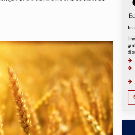
Indi
Il n
graf
di s
S