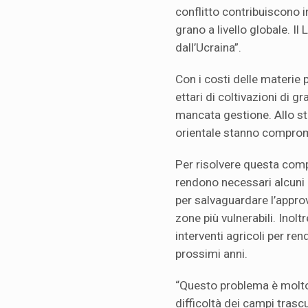
conflitto contribuiscono i
grano a livello globale. I
dall’Ucraina”.
Con i costi delle materie
ettari di coltivazioni di g
mancata gestione. Allo ste
orientale stanno comprome
Per risolvere questa comp
rendono necessari alcuni 
per salvaguardare l’appr
zone più vulnerabili. Inolt
interventi agricoli per rend
prossimi anni.
“Questo problema è molto 
difficoltà dei campi tras