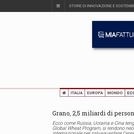
STORIE DI INNOVAZIONE E SOSTENIBI
ITALIA
EUROPA
MONDO
EC
Grano, 2,5 miliardi di perso
Ecco come Russia, Ucraina e Cina teng
Global Wheat Program, si rendono neces
internazionale per salvaguardare l’ap