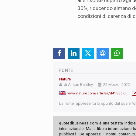
alle risorse rispetto agli
30%, riducendo almeno de
condizioni di carenza di c
FONTE
Nature
di Alison Bentley
22 Marzo, 2022
www.nature.com/articles/d41586-022-00789-x
La fonte rappresenta lo spunto dal quale "qb"
quotedbusiness.com
è una testata indipe
internazionale. Ma la libera informazione 
pubblicità. Se apprezzi i nostri contenuti