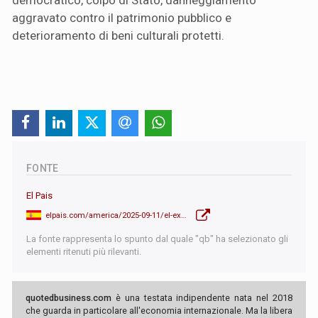
aggravato contro il patrimonio pubblico e
deterioramento di beni culturali protetti.
FONTE
El Pais
elpais.com/america/2025-09-11/el-expresidente-bolsonaro-condenado-por-intento-de-golpe-contra-lula-en-brasil.html
La fonte rappresenta lo spunto dal quale "qb" ha selezionato gli
elementi ritenuti più rilevanti.
quotedbusiness.com
è una testata indipendente nata nel 2018
che guarda in particolare all'economia internazionale. Ma la libera