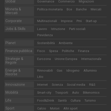
Global
Governance
Commercio
Migrazioni
Moneta &
Politica monetaria
Bce
Banche
Mercati
Mercati
Corporate
Multinazionali
Imprese
Pmi
Start-up
Jobs & Skills
Lavoro
Istruzione
Parti sociali
Previdenza
Planet
Sostenibilità
Ambiente
Finanza pubblica
Fisco
Spesa
Politiche
Finanza
Strategie &
Eurozona
Unione Europea
Internazionale
Regole
Energie &
Rinnovabili
Gas
Idrogeno
Alluminio
Risorse
Litio
Innovazione
Internet
Scienza
Social media
R&S
Mobilità
Smart-city
Trasporti
Auto
Bikenomics
Life
Food&Drink
Sanità
Cultura
Turismo
Sport
Calcio
Motori
Altri sport