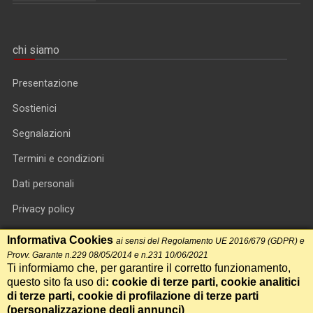
chi siamo
Presentazione
Sostienici
Segnalazioni
Termini e condizioni
Dati personali
Privacy policy
Informativa cookie
Informativa Cookies
ai sensi del Regolamento UE 2016/679 (GDPR) e
Provv. Garante n.229 08/05/2014 e n.231 10/06/2021
RSS feed
Ti informiamo che, per garantire il corretto funzionamento,
questo sito fa uso di
: cookie di terze parti, cookie analitici
RSS Top News
di terze parti, cookie di profilazione di terze parti
Contatti
(
personalizzazione degli annunci
)