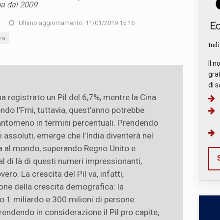
ma dal 2009
Ultimo aggiornamento: 11/01/2019 15:16
za
Indi
Il n
graf
di s
ha registrato un Pil del 6,7%, mentre la Cina
ndo l’Fmi, tuttavia, quest’anno potrebbe
uantomeno in termini percentuali. Prendendo
i assoluti, emerge che l’India diventerà nel
a al mondo, superando Regno Unito e
S
 al di là di questi numeri impressionanti,
ro. La crescita del Pil va, infatti,
one della crescita demografica: la
 1 miliardo e 300 milioni di persone.
endendo in considerazione il Pil pro capite,