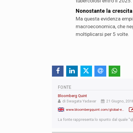
tubercolosi entro il 2025.
Nonostante la crescita
Ma questa evidenza empiri
macroeconomica, che negli 
moltiplicarsi per 5 volte.
FONTE
Bloomberg Quint
di Swagata Yadavar
21 Giugno, 201
www.bloombergquint.com/global-economics/2018/06/21/rs-3-amount-india-spends-every-day-on-each-indians-health
La fonte rappresenta lo spunto dal quale "qb"