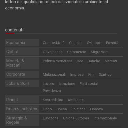
lettori del quotidiano articoli selezionati su ambiente ed
economia.
contenuti
Economia
Competitività
Crescita
Sviluppo
Povertà
Global
Governance
Commercio
Migrazioni
Moneta &
Politica monetaria
Bce
Banche
Mercati
Mercati
Corporate
Multinazionali
Imprese
Pmi
Start-up
Jobs & Skills
Lavoro
Istruzione
Parti sociali
Previdenza
Planet
Sostenibilità
Ambiente
Finanza pubblica
Fisco
Spesa
Politiche
Finanza
Strategie &
Eurozona
Unione Europea
Internazionale
Regole