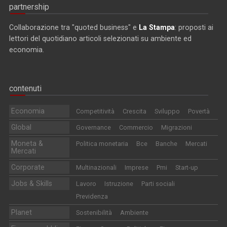
partnership
Collaborazione tra "quoted business" e
La Stampa
: proposti ai
lettori del quotidiano articoli selezionati su ambiente ed
economia.
contenuti
Economia
Competitività
Crescita
Sviluppo
Povertà
Global
Governance
Commercio
Migrazioni
Moneta &
Politica monetaria
Bce
Banche
Mercati
Mercati
Corporate
Multinazionali
Imprese
Pmi
Start-up
Jobs & Skills
Lavoro
Istruzione
Parti sociali
Previdenza
Planet
Sostenibilità
Ambiente