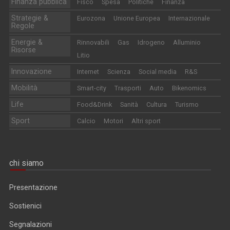
Finanza pubblica
Fisco
Spesa
Politiche
Finanza
Strategie &
Eurozona
Unione Europea
Internazionale
Regole
Energie &
Rinnovabili
Gas
Idrogeno
Alluminio
Risorse
Litio
Innovazione
Internet
Scienza
Social media
R&S
Mobilità
Smart-city
Trasporti
Auto
Bikenomics
Life
Food&Drink
Sanità
Cultura
Turismo
Sport
Calcio
Motori
Altri sport
chi siamo
Presentazione
Sostienici
Segnalazioni