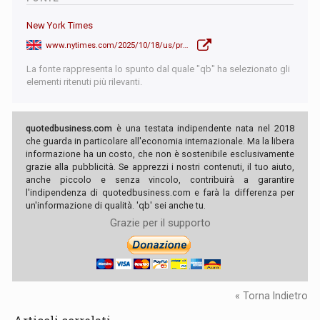
New York Times
www.nytimes.com/2025/10/18/us/protests-trump-no-kings.html
La fonte rappresenta lo spunto dal quale "qb" ha selezionato gli
elementi ritenuti più rilevanti.
quotedbusiness.com
è una testata indipendente nata nel 2018
che guarda in particolare all'economia internazionale. Ma la libera
informazione ha un costo, che non è sostenibile esclusivamente
grazie alla pubblicità. Se apprezzi i nostri contenuti, il tuo aiuto,
anche piccolo e senza vincolo, contribuirà a garantire
l'indipendenza di quotedbusiness.com e farà la differenza per
un'informazione di qualità. 'qb' sei anche tu.
Grazie per il supporto
« Torna Indietro