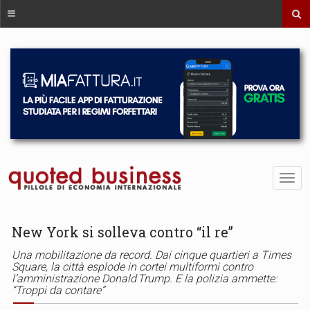
New York si solleva contro “il re”
Una mobilitazione da record. Dai cinque quartieri a Times
Square, la città esplode in cortei multiformi contro
l’amministrazione Donald Trump. E la polizia ammette:
“Troppi da contare”