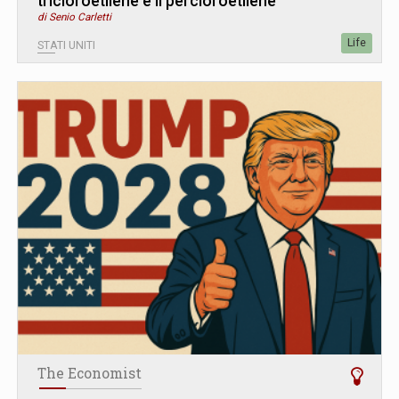
tricloroetilene e il percloroetilene
di Senio Carletti
Life
STATI UNITI
The Economist