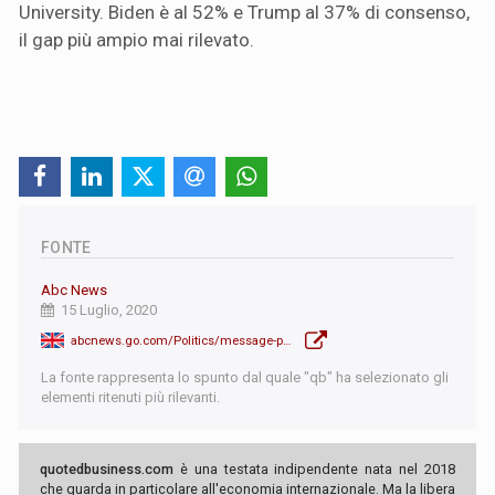
University. Biden è al 52% e Trump al 37% di consenso,
il gap più ampio mai rilevato.
FONTE
Abc News
15 Luglio, 2020
abcnews.go.com/Politics/message-president-donald-trump-niece-resign/story?id=71779486
La fonte rappresenta lo spunto dal quale "qb" ha selezionato gli
elementi ritenuti più rilevanti.
quotedbusiness.com
è una testata indipendente nata nel 2018
che guarda in particolare all'economia internazionale. Ma la libera