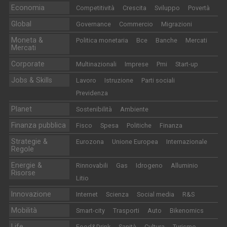
Economia
Competitività
Crescita
Sviluppo
Povertà
Global
Governance
Commercio
Migrazioni
Moneta &
Politica monetaria
Bce
Banche
Mercati
Mercati
Corporate
Multinazionali
Imprese
Pmi
Start-up
Jobs & Skills
Lavoro
Istruzione
Parti sociali
Previdenza
Planet
Sostenibilità
Ambiente
Finanza pubblica
Fisco
Spesa
Politiche
Finanza
Strategie &
Eurozona
Unione Europea
Internazionale
Regole
Energie &
Rinnovabili
Gas
Idrogeno
Alluminio
Risorse
Litio
Innovazione
Internet
Scienza
Social media
R&S
Mobilità
Smart-city
Trasporti
Auto
Bikenomics
Life
Food&Drink
Sanità
Cultura
Turismo