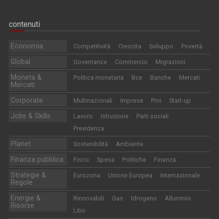
contenuti
Economia
Competitività
Crescita
Sviluppo
Povertà
Global
Governance
Commercio
Migrazioni
Moneta &
Politica monetaria
Bce
Banche
Mercati
Mercati
Corporate
Multinazionali
Imprese
Pmi
Start-up
Jobs & Skills
Lavoro
Istruzione
Parti sociali
Previdenza
Planet
Sostenibilità
Ambiente
Finanza pubblica
Fisco
Spesa
Politiche
Finanza
Strategie &
Eurozona
Unione Europea
Internazionale
Regole
Energie &
Rinnovabili
Gas
Idrogeno
Alluminio
Risorse
Litio