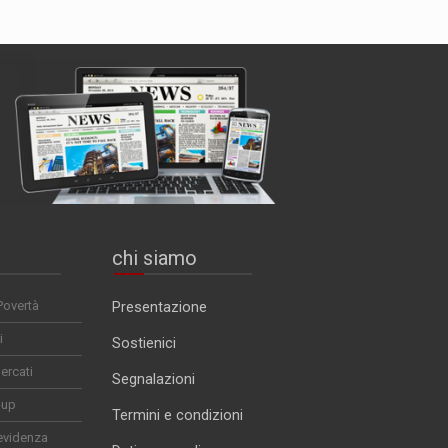
chi siamo
Povertà
Presentazione
i
Sostienici
ercati
Segnalazioni
-up
Termini e condizioni
evidenza