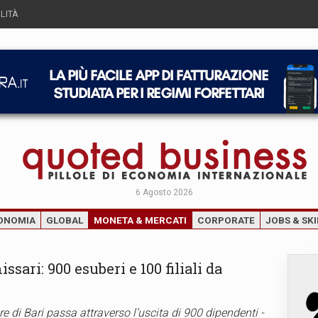
LITÀ
6 Agosto 2026
ONOMIA
GLOBAL
MONETA & MERCATI
CORPORATE
JOBS & SKI
ssari: 900 esuberi e 100 filiali da
re di Bari passa attraverso l’uscita di 900 dipendenti -