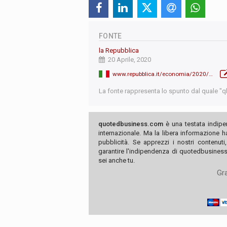
FONTE
la Repubblica
20 Aprile, 2020
www.repubblica.it/economia/2020/04/20/news/popolare_di_bari_piano_dei_commissari_900_esuberi_e_100_filiali_da_chiudere-254555332/
La fonte rappresenta lo spunto dal quale "qb"
quotedbusiness.com
è una testata indipe
internazionale. Ma la libera informazione 
pubblicità. Se apprezzi i nostri contenuti
garantire l'indipendenza di quotedbusiness.
sei anche tu.
Gra