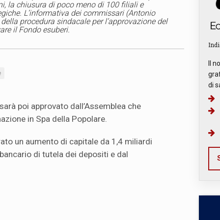
i, la chiusura di poco meno di 100 filiali e
ategiche. L’informativa dei commissari (Antonio
o della procedura sindacale per l’approvazione del
re il Fondo esuberi.
Indi
Il n
e
graf
di s
 sarà poi approvato dall’Assemblea che
azione in Spa della Popolare.
to un aumento di capitale da 1,4 miliardi
bancario di tutela dei depositi e dal
S