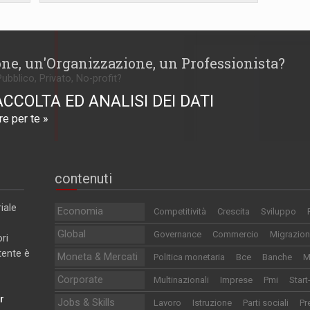
one, un'Organizzazione, un Professionista?
Pubblico, Privato, No-profit?
ACCOLTA ED ANALISI DEI DATI
e per te »
contenuti
iale
Economia
Competitività
Crescita
Sviluppo
Global
Governance
Commercio
Migrazion
ri
utente è
Moneta & Mercati
Politica monetaria
Bce
Banche
M
Corporate
Multinazionali
Imprese
Pmi
Start
r
Jobs & Skills
Lavoro
Istruzione
Parti sociali
Pr