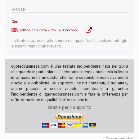
FONTE
Cnn
edition.cnn.com/2025/07/30/economy/fed-rate-decision-july
La fonte rappresenta lo spunto dal quale "qb" ha selezionato gli
elementi ritenuti più rilevanti.
quotedbusiness.com
è una testata indipendente nata nel 2018
che guarda in particolare all'economia internazionale. Ma la libera
informazione ha un costo, che non è sostenibile esclusivamente
grazie alla pubblicità. Se apprezzi i nostri contenuti, il tuo aiuto,
anche piccolo e senza vincolo, contribuirà a garantire
l'indipendenza di quotedbusiness.com e farà la differenza per
un'informazione di qualità. 'qb' sei anche tu.
Grazie per il supporto
« Torna Indietro