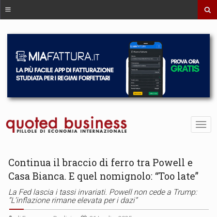
Continua il braccio di ferro tra Powell e
Casa Bianca. E quel nomignolo: “Too late”
La Fed lascia i tassi invariati. Powell non cede a Trump:
“L’inflazione rimane elevata per i dazi”