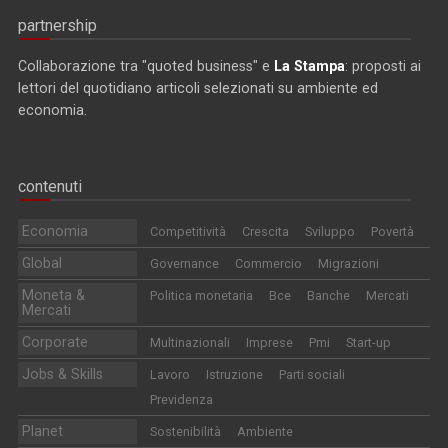
partnership
Collaborazione tra "quoted business" e
La Stampa
: proposti ai
lettori del quotidiano articoli selezionati su ambiente ed
economia.
contenuti
Economia
Competitività
Crescita
Sviluppo
Povertà
Global
Governance
Commercio
Migrazioni
Moneta &
Politica monetaria
Bce
Banche
Mercati
Mercati
Corporate
Multinazionali
Imprese
Pmi
Start-up
Jobs & Skills
Lavoro
Istruzione
Parti sociali
Previdenza
Planet
Sostenibilità
Ambiente