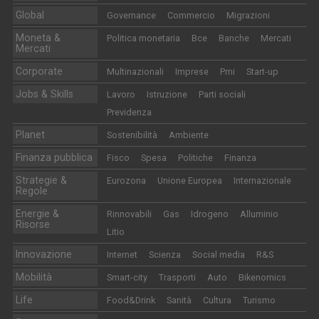
Global
Governance
Commercio
Migrazioni
Moneta &
Politica monetaria
Bce
Banche
Mercati
Mercati
Corporate
Multinazionali
Imprese
Pmi
Start-up
Jobs & Skills
Lavoro
Istruzione
Parti sociali
Previdenza
Planet
Sostenibilità
Ambiente
Finanza pubblica
Fisco
Spesa
Politiche
Finanza
Strategie &
Eurozona
Unione Europea
Internazionale
Regole
Energie &
Rinnovabili
Gas
Idrogeno
Alluminio
Risorse
Litio
Innovazione
Internet
Scienza
Social media
R&S
Mobilità
Smart-city
Trasporti
Auto
Bikenomics
Life
Food&Drink
Sanità
Cultura
Turismo