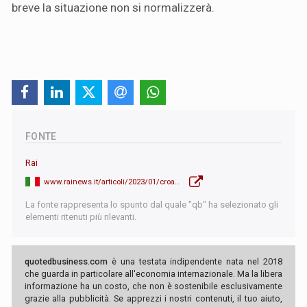
breve la situazione non si normalizzerà.
FONTE
Rai
www.rainews.it/articoli/2023/01/croazia-arriva-leuro-e-volano-i-prezzi-1adceb82-0e39-44b6-93c6-4615c6eeb8f9.html
La fonte rappresenta lo spunto dal quale "qb" ha selezionato gli
elementi ritenuti più rilevanti.
quotedbusiness.com
è una testata indipendente nata nel 2018
che guarda in particolare all'economia internazionale. Ma la libera
informazione ha un costo, che non è sostenibile esclusivamente
grazie alla pubblicità. Se apprezzi i nostri contenuti, il tuo aiuto,