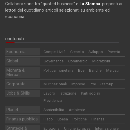
Collaborazione tra "quoted business" e
La Stampa
: proposti ai
lettori del quotidiano articoli selezionati su ambiente ed
economia.
contenuti
Economia
Competitività
Crescita
Sviluppo
Povertà
Global
Governance
Commercio
Migrazioni
Moneta &
Politica monetaria
Bce
Banche
Mercati
Mercati
Corporate
Multinazionali
Imprese
Pmi
Start-up
Jobs & Skills
Lavoro
Istruzione
Parti sociali
Previdenza
Planet
Sostenibilità
Ambiente
Finanza pubblica
Fisco
Spesa
Politiche
Finanza
Strategie &
Eurozona
Unione Europea
Internazionale