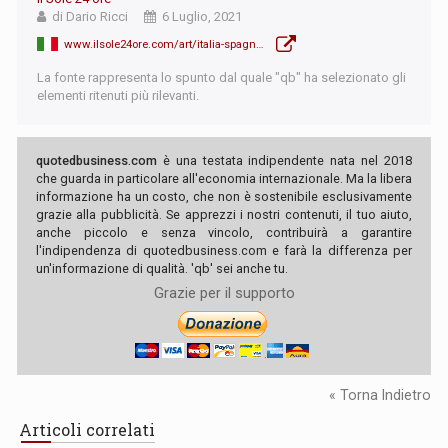
di Dario Ricci
6 Luglio, 2021
www.ilsole24ore.com/art/italia-spagna-semifinale-wembley-vale-1600-milioni-AEt4Y2U
La fonte rappresenta lo spunto dal quale "qb" ha selezionato gli
elementi ritenuti più rilevanti.
quotedbusiness.com
è una testata indipendente nata nel 2018
che guarda in particolare all'economia internazionale. Ma la libera
informazione ha un costo, che non è sostenibile esclusivamente
grazie alla pubblicità. Se apprezzi i nostri contenuti, il tuo aiuto,
anche piccolo e senza vincolo, contribuirà a garantire
l'indipendenza di quotedbusiness.com e farà la differenza per
un'informazione di qualità. 'qb' sei anche tu.
Grazie per il supporto
« Torna Indietro
Articoli correlati