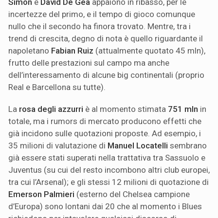
Simon
e
David De Gea
appaiono in ribasso, per le
incertezze del primo, e il tempo di gioco comunque
nullo che il secondo ha finora trovato. Mentre, tra i
trend di crescita, degno di nota è quello riguardante il
napoletano
Fabian Ruiz
(attualmente quotato 45 mln),
frutto delle prestazioni sul campo ma anche
dell’interessamento di alcune big continentali (proprio
Real e Barcellona su tutte).
La
rosa degli azzurri
è al momento stimata
751 mln
in
totale, ma i rumors di mercato producono effetti che
già incidono sulle quotazioni proposte. Ad esempio, i
35 milioni di valutazione di
Manuel Locatelli
sembrano
già essere stati superati nella trattativa tra Sassuolo e
Juventus (su cui del resto incombono altri club europei,
tra cui l’Arsenal); e gli stessi 12 milioni di quotazione di
Emerson Palmieri
(esterno del Chelsea campione
d’Europa) sono lontani dai 20 che al momento i Blues