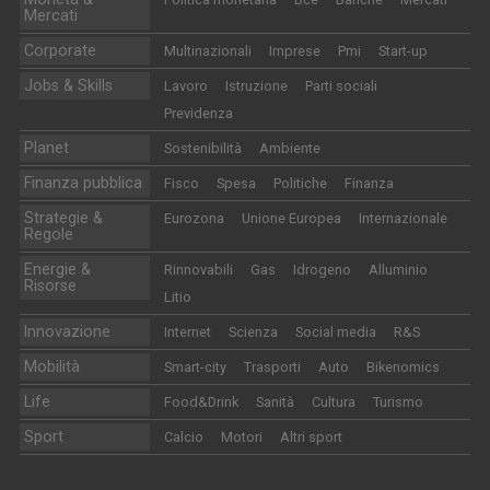
Mercati
Corporate
Multinazionali
Imprese
Pmi
Start-up
Jobs & Skills
Lavoro
Istruzione
Parti sociali
Previdenza
Planet
Sostenibilità
Ambiente
Finanza pubblica
Fisco
Spesa
Politiche
Finanza
Strategie &
Eurozona
Unione Europea
Internazionale
Regole
Energie &
Rinnovabili
Gas
Idrogeno
Alluminio
Risorse
Litio
Innovazione
Internet
Scienza
Social media
R&S
Mobilità
Smart-city
Trasporti
Auto
Bikenomics
Life
Food&Drink
Sanità
Cultura
Turismo
Sport
Calcio
Motori
Altri sport