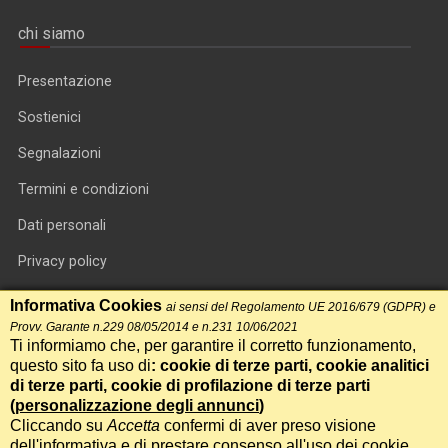
chi siamo
Presentazione
Sostienici
Segnalazioni
Termini e condizioni
Dati personali
Privacy policy
Informativa cookie
Informativa Cookies
ai sensi del Regolamento UE 2016/679 (GDPR) e
Provv. Garante n.229 08/05/2014 e n.231 10/06/2021
RSS feed
Ti informiamo che, per garantire il corretto funzionamento,
questo sito fa uso di
: cookie di terze parti, cookie analitici
RSS Top News
di terze parti, cookie di profilazione di terze parti
Contatti
(
personalizzazione degli annunci
)
Cliccando su
Accetta
confermi di aver preso visione
dell'informativa e di prestare consenso all'uso dei cookie.