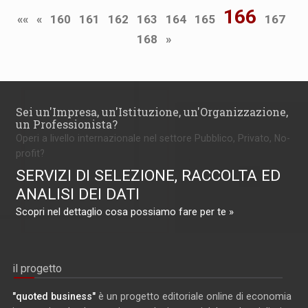
166
««
«
160
161
162
163
164
165
167
168
»
Sei un'Impresa, un'Istituzione, un'Organizzazione,
un Professionista?
Operi a livello internazionale nel settore Pubblico, Privato, No-
profit?
SERVIZI DI SELEZIONE, RACCOLTA ED
ANALISI DEI DATI
Scopri nel dettaglio cosa possiamo fare per te »
il progetto
"quoted business"
è un progetto editoriale online di economia