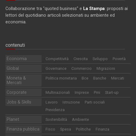
Collaborazione tra "quoted business" e
La Stampa
: proposti ai
lettori del quotidiano articoli selezionati su ambiente ed
economia.
contenuti
Economia
Competitività
Crescita
Sviluppo
Povertà
Global
Governance
Commercio
Migrazioni
Moneta &
Politica monetaria
Bce
Banche
Mercati
Mercati
Corporate
Multinazionali
Imprese
Pmi
Start-up
Jobs & Skills
Lavoro
Istruzione
Parti sociali
Previdenza
Planet
Sostenibilità
Ambiente
Finanza pubblica
Fisco
Spesa
Politiche
Finanza