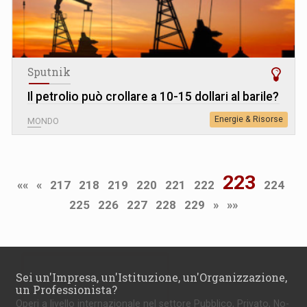
Sputnik
Il petrolio può crollare a 10-15 dollari al barile?
Energie & Risorse
MONDO
223
««
«
217
218
219
220
221
222
224
225
226
227
228
229
»
»»
Sei un'Impresa, un'Istituzione, un'Organizzazione,
un Professionista?
Operi a livello internazionale nel settore Pubblico, Privato, No-