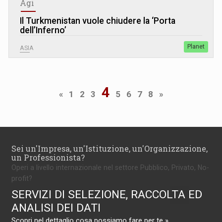
Agi
Il Turkmenistan vuole chiudere la ‘Porta
dell’Inferno’
Planet
ASIA
4
«
1
2
3
5
6
7
8
»
Sei un'Impresa, un'Istituzione, un'Organizzazione,
un Professionista?
Operi a livello internazionale nel settore Pubblico, Privato, No-
profit?
SERVIZI DI SELEZIONE, RACCOLTA ED
ANALISI DEI DATI
Scopri nel dettaglio cosa possiamo fare per te »