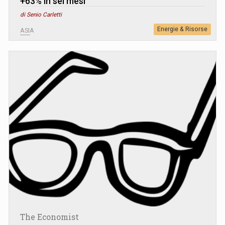
+63% in sei mesi
di Senio Carletti
Energie & Risorse
ASIA
The Economist