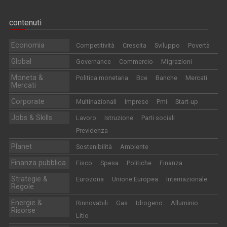
contenuti
Economia
Competitività
Crescita
Sviluppo
Povertà
Global
Governance
Commercio
Migrazioni
Moneta &
Politica monetaria
Bce
Banche
Mercati
Mercati
Corporate
Multinazionali
Imprese
Pmi
Start-up
Jobs & Skills
Lavoro
Istruzione
Parti sociali
Previdenza
Planet
Sostenibilità
Ambiente
Finanza pubblica
Fisco
Spesa
Politiche
Finanza
Strategie &
Eurozona
Unione Europea
Internazionale
Regole
Energie &
Rinnovabili
Gas
Idrogeno
Alluminio
Risorse
Litio