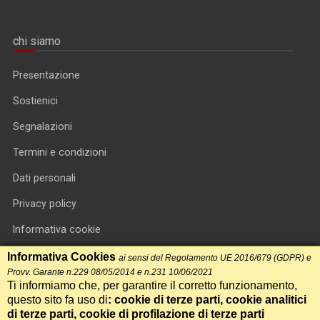
chi siamo
Presentazione
Sostienici
Segnalazioni
Termini e condizioni
Dati personali
Privacy policy
Informativa cookie
RSS feed
Informativa Cookies
ai sensi del Regolamento UE 2016/679 (GDPR) e
Provv. Garante n.229 08/05/2014 e n.231 10/06/2021
RSS Top News
Ti informiamo che, per garantire il corretto funzionamento,
questo sito fa uso di
: cookie di terze parti, cookie analitici
Contatti
di terze parti, cookie di profilazione di terze parti