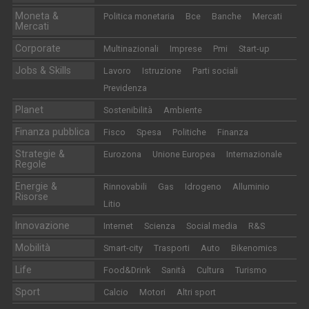
Moneta &
Politica monetaria
Bce
Banche
Mercati
Mercati
Corporate
Multinazionali
Imprese
Pmi
Start-up
Jobs & Skills
Lavoro
Istruzione
Parti sociali
Previdenza
Planet
Sostenibilità
Ambiente
Finanza pubblica
Fisco
Spesa
Politiche
Finanza
Strategie &
Eurozona
Unione Europea
Internazionale
Regole
Energie &
Rinnovabili
Gas
Idrogeno
Alluminio
Risorse
Litio
Innovazione
Internet
Scienza
Social media
R&S
Mobilità
Smart-city
Trasporti
Auto
Bikenomics
Life
Food&Drink
Sanità
Cultura
Turismo
Sport
Calcio
Motori
Altri sport