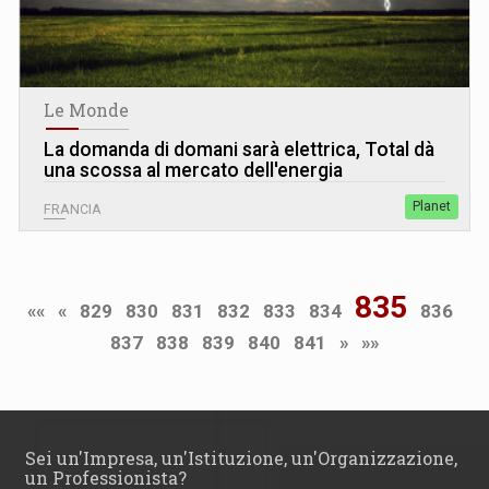
Le Monde
La domanda di domani sarà elettrica, Total dà
una scossa al mercato dell'energia
Planet
FRANCIA
835
««
«
829
830
831
832
833
834
836
837
838
839
840
841
»
»»
Sei un'Impresa, un'Istituzione, un'Organizzazione,
un Professionista?