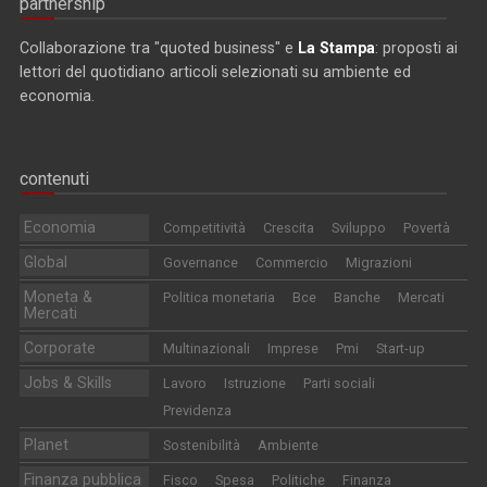
partnership
Collaborazione tra "quoted business" e
La Stampa
: proposti ai
lettori del quotidiano articoli selezionati su ambiente ed
economia.
contenuti
Economia
Competitività
Crescita
Sviluppo
Povertà
Global
Governance
Commercio
Migrazioni
Moneta &
Politica monetaria
Bce
Banche
Mercati
Mercati
Corporate
Multinazionali
Imprese
Pmi
Start-up
Jobs & Skills
Lavoro
Istruzione
Parti sociali
Previdenza
Planet
Sostenibilità
Ambiente
Finanza pubblica
Fisco
Spesa
Politiche
Finanza