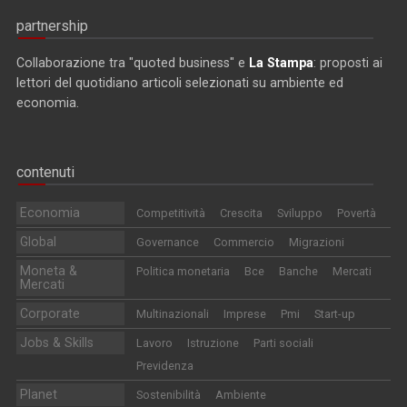
partnership
Collaborazione tra "quoted business" e
La Stampa
: proposti ai
lettori del quotidiano articoli selezionati su ambiente ed
economia.
contenuti
Economia
Competitività
Crescita
Sviluppo
Povertà
Global
Governance
Commercio
Migrazioni
Moneta &
Politica monetaria
Bce
Banche
Mercati
Mercati
Corporate
Multinazionali
Imprese
Pmi
Start-up
Jobs & Skills
Lavoro
Istruzione
Parti sociali
Previdenza
Planet
Sostenibilità
Ambiente