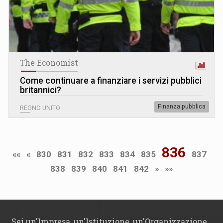
The Economist
Come continuare a finanziare i servizi pubblici
britannici?
Finanza pubblica
REGNO UNITO
836
««
«
830
831
832
833
834
835
837
838
839
840
841
842
»
»»
Sei un'Impresa, un'Istituzione, un'Organizzazione,