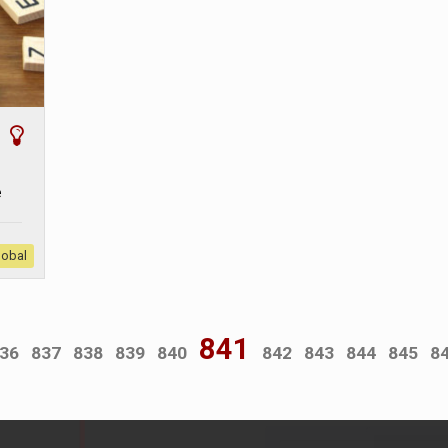
e
lobal
841
36
837
838
839
840
842
843
844
845
8