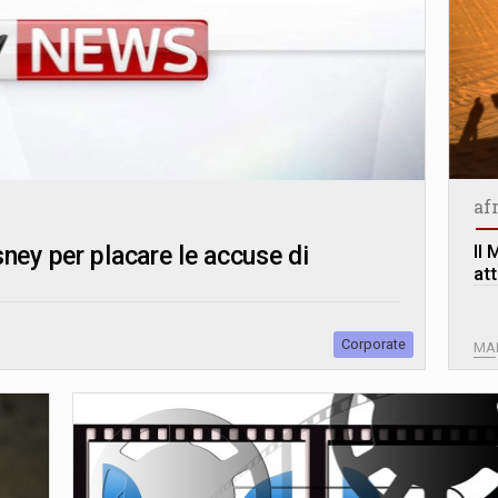
af
Il
ney per placare le accuse di
att
Corporate
MA