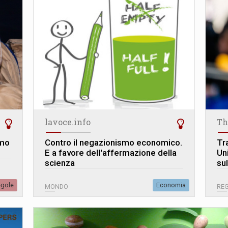
lavoce.info
Th
omo
Contro il negazionismo economico.
Tr
E a favore dell'affermazione della
Un
scienza
su
egole
Economia
MONDO
REG