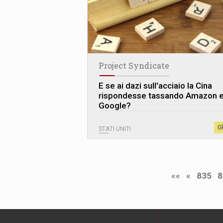
Project Syndicate
E se ai dazi sull'acciaio la Cina
rispondesse tassando Amazon 
Google?
G
STATI UNITI
««
«
835
8