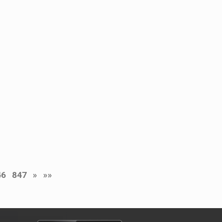
46
847
»
»»