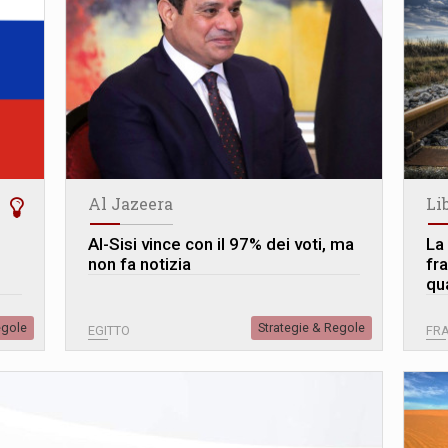
Al Jazeera
Li
Al-Sisi vince con il 97% dei voti, ma
La
non fa notizia
fr
qu
egole
Strategie & Regole
EGITTO
FR