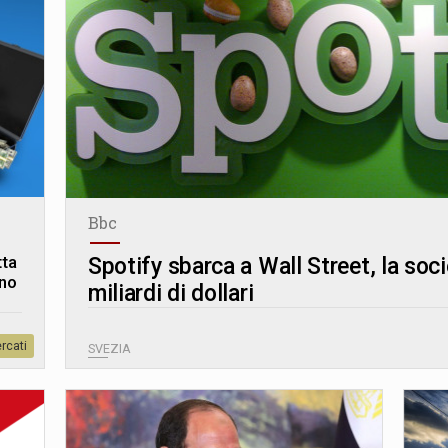
Bbc
tta
Spotify sbarca a Wall Street, la soc
ano
miliardi di dollari
rcati
SVEZIA