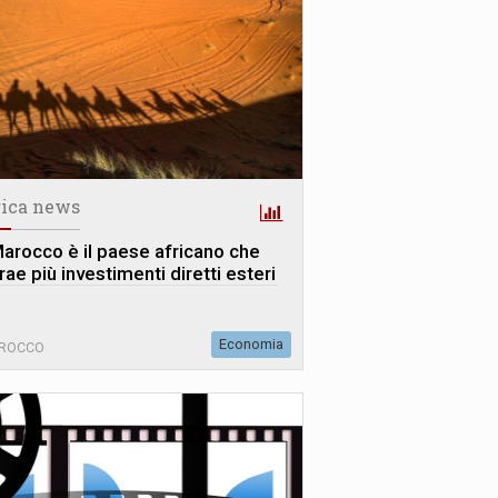
rica news
 Marocco è il paese africano che
rae più investimenti diretti esteri
Economia
ROCCO