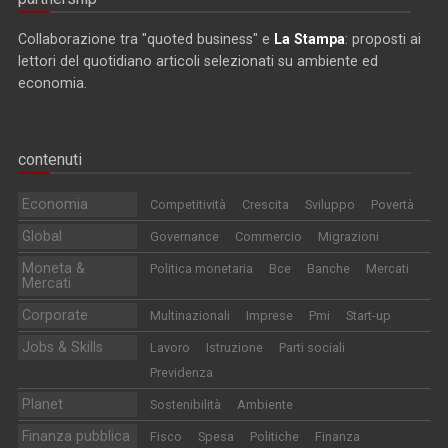
Collaborazione tra "quoted business" e
La Stampa
: proposti ai
lettori del quotidiano articoli selezionati su ambiente ed
economia.
contenuti
Economia
Competitività
Crescita
Sviluppo
Povertà
Global
Governance
Commercio
Migrazioni
Moneta &
Politica monetaria
Bce
Banche
Mercati
Mercati
Corporate
Multinazionali
Imprese
Pmi
Start-up
Jobs & Skills
Lavoro
Istruzione
Parti sociali
Previdenza
Planet
Sostenibilità
Ambiente
Finanza pubblica
Fisco
Spesa
Politiche
Finanza