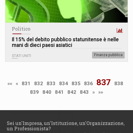
Politico
Il 15% del debito pubblico statunitense è nelle
mani di dieci paesi asiatici
Finanza pubblica
STATI UNITI
837
««
«
831
832
833
834
835
836
838
839
840
841
842
843
»
»»
Sei un'Impresa, un'Istituzione, un'Organizzazione,
un Professionista?