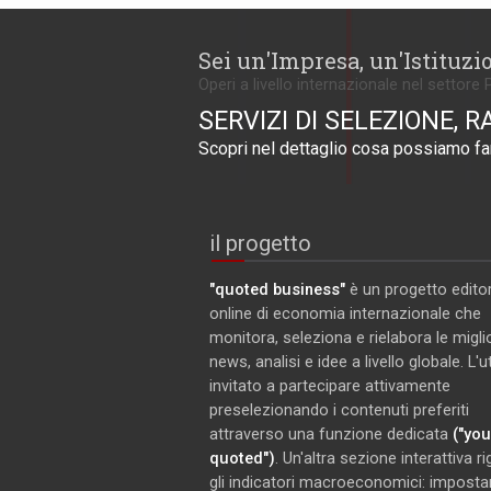
Sei un'Impresa, un'Istituzi
Operi a livello internazionale nel settore 
SERVIZI DI SELEZIONE, R
Scopri nel dettaglio cosa possiamo far
il progetto
"quoted business"
è un progetto editor
online di economia internazionale che
monitora, seleziona e rielabora le miglio
news, analisi e idee a livello globale. L'
invitato a partecipare attivamente
preselezionando i contenuti preferiti
attraverso una funzione dedicata
("you
quoted")
. Un'altra sezione interattiva r
gli indicatori macroeconomici: imposta