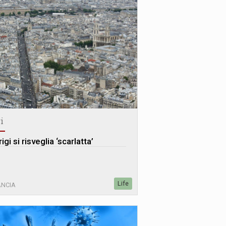
i
igi si risveglia ‘scarlatta’
Life
ANCIA