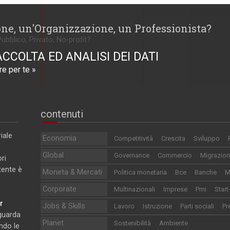
one, un'Organizzazione, un Professionista?
Pubblico, Privato, No-profit?
ACCOLTA ED ANALISI DEI DATI
e per te »
contenuti
iale
Economia
Competitività
Crescita
Sviluppo
Global
Governance
Commercio
Migrazion
ri
utente è
Moneta & Mercati
Politica monetaria
Bce
Banche
M
Corporate
Multinazionali
Imprese
Pmi
Start
r
Jobs & Skills
Lavoro
Istruzione
Parti sociali
Pr
iguarda
Planet
Sostenibilità
Ambiente
ndo le