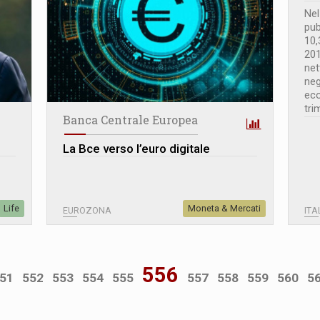
Nel
pub
10,
201
net
neg
eco
tri
Banca Centrale Europea
La Bce verso l’euro digitale
Life
Moneta & Mercati
EUROZONA
ITA
556
51
552
553
554
555
557
558
559
560
5