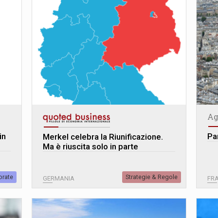
Ag
in
Par
Merkel celebra la Riunificazione.
Ma è riuscita solo in parte
orate
Strategie & Regole
GERMANIA
FR