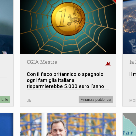
CGIA Mestre
la
Con il fisco britannico o spagnolo
Il
ogni famiglia italiana
risparmierebbe 5.000 euro l’anno
Life
Finanza pubblica
UE
MO