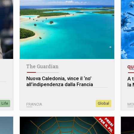
The Guardian
Nuova Caledonia, vince il ‘no’
A t
all’indipendenza dalla Francia
la
Life
Global
FRANCIA
MO