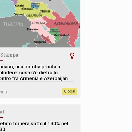
 Stampa
ucaso, una bomba pronta a
plodere: cosa c’è dietro lo
ontro fra Armenia e Azerbaijan
Global
NDO
tat
debito tornerà sotto il 130% nel
30