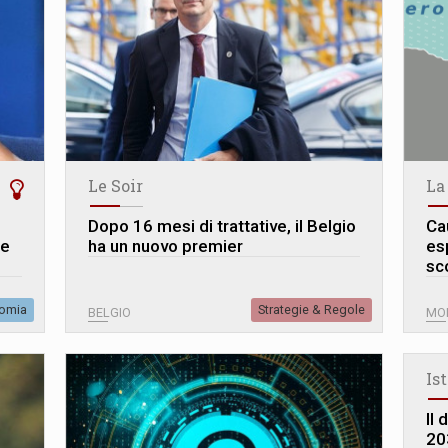
Le Soir
La
Dopo 16 mesi di trattative, il Belgio
Ca
le
ha un nuovo premier
es
sc
omia
Strategie & Regole
BELGIO
MO
Is
Il 
20