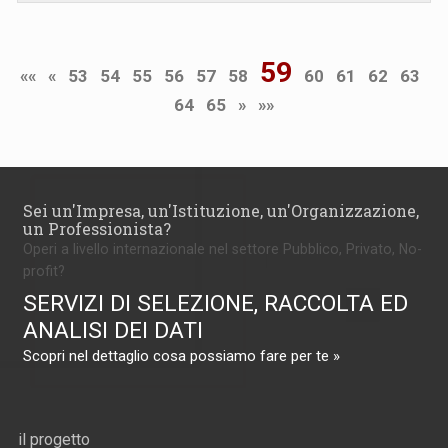
59
««
«
53
54
55
56
57
58
60
61
62
63
64
65
»
»»
Sei un'Impresa, un'Istituzione, un'Organizzazione,
un Professionista?
Operi a livello internazionale nel settore Pubblico, Privato, No-
profit?
SERVIZI DI SELEZIONE, RACCOLTA ED
ANALISI DEI DATI
Scopri nel dettaglio cosa possiamo fare per te »
il progetto