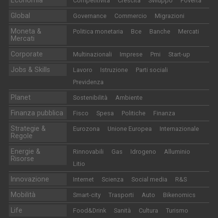
Competitività
Crescita
Sviluppo
Povertà
Global
Governance
Commercio
Migrazioni
Moneta &
Politica monetaria
Bce
Banche
Mercati
Mercati
Corporate
Multinazionali
Imprese
Pmi
Start-up
Jobs & Skills
Lavoro
Istruzione
Parti sociali
Previdenza
Planet
Sostenibilità
Ambiente
Finanza pubblica
Fisco
Spesa
Politiche
Finanza
Strategie &
Eurozona
Unione Europea
Internazionale
Regole
Energie &
Rinnovabili
Gas
Idrogeno
Alluminio
Risorse
Litio
Innovazione
Internet
Scienza
Social media
R&S
Mobilità
Smart-city
Trasporti
Auto
Bikenomics
Life
Food&Drink
Sanità
Cultura
Turismo