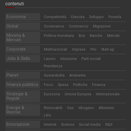
contenuti
Economia
Competitività
Crescita
Sviluppo
Povertà
Global
Governance
Commercio
Migrazioni
Moneta &
Politica monetaria
Bce
Banche
Mercati
Mercati
Corporate
Multinazionali
Imprese
Pmi
Start-up
Jobs & Skills
Lavoro
Istruzione
Parti sociali
Previdenza
Planet
Sostenibilità
Ambiente
Finanza pubblica
Fisco
Spesa
Politiche
Finanza
Strategie &
Eurozona
Unione Europea
Internazionale
Regole
Energie &
Rinnovabili
Gas
Idrogeno
Alluminio
Risorse
Litio
Innovazione
Internet
Scienza
Social media
R&S