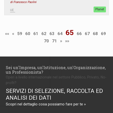
di Francesco Paolini
Planet
UE
65
««
«
59
60
61
62
63
64
66
67
68
69
70
71
»
»»
Sei un'Impresa, un'Istituzione, un'Organizzazione,
un Professionista?
Operi a livello internazionale nel settore Pubblico, Privato, No-
profit?
SERVIZI DI SELEZIONE, RACCOLTA ED
ANALISI DEI DATI
Scopri nel dettaglio cosa possiamo fare per te »