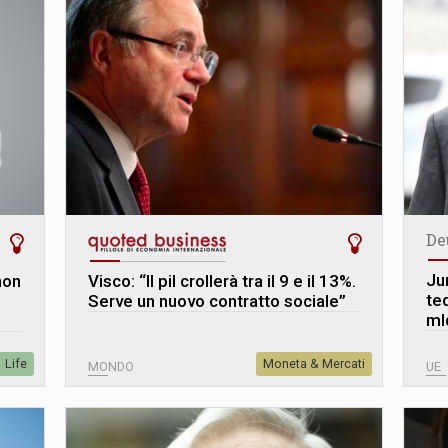
De
Ju
non
Visco: “Il pil crollerà tra il 9 e il 13%.
te
Serve un nuovo contratto sociale”
ml
Life
Moneta & Mercati
MONDO
UE