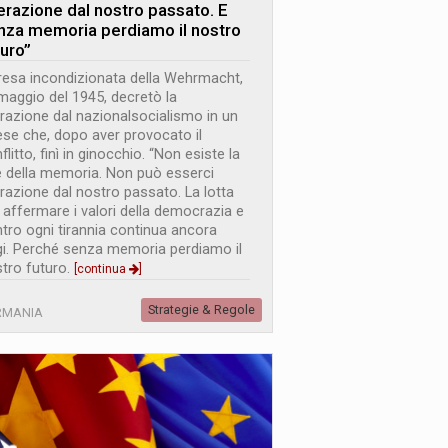
berazione dal nostro passato. E
nza memoria perdiamo il nostro
turo”
resa incondizionata della Wehrmacht,
 maggio del 1945, decretò la
erazione dal nazionalsocialismo in un
se che, dopo aver provocato il
flitto, finì in ginocchio. “Non esiste la
e della memoria. Non può esserci
erazione dal nostro passato. La lotta
 affermare i valori della democrazia e
tro ogni tirannia continua ancora
i. Perché senza memoria perdiamo il
tro futuro.
[continua
]
Strategie & Regole
RMANIA