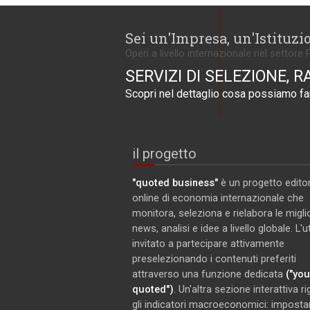
Sei un'Impresa, un'Istituzi
Operi a livello internazionale nel settore 
SERVIZI DI SELEZIONE, R
Scopri nel dettaglio cosa possiamo far
il progetto
"quoted business"
è un progetto editor
online di economia internazionale che
monitora, seleziona e rielabora le miglio
news, analisi e idee a livello globale. L'
invitato a partecipare attivamente
preselezionando i contenuti preferiti
attraverso una funzione dedicata
("you
quoted")
. Un'altra sezione interattiva r
gli indicatori macroeconomici: imposta