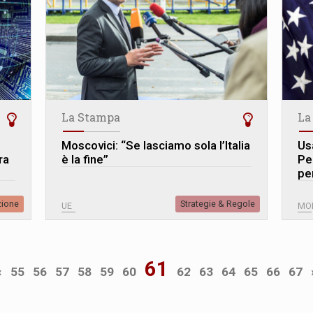
La Stampa
La
Moscovici: “Se lasciamo sola l’Italia
Usa
ra
è la fine”
Pe
per
zione
Strategie & Regole
UE
MO
61
«
55
56
57
58
59
60
62
63
64
65
66
67