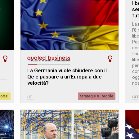
li
se
fu
La 
l’8
lib
Pae
con
fin
lib
per
La Germania vuole chiudere con il
con
Qe e passare a un’Europa a due
ogg
velocità?
nos
lobal
Strategie & Regole
UE
GE