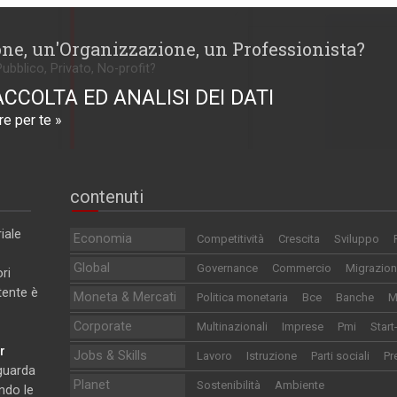
one, un'Organizzazione, un Professionista?
Pubblico, Privato, No-profit?
ACCOLTA ED ANALISI DEI DATI
e per te »
contenuti
iale
Economia
Competitività
Crescita
Sviluppo
Global
Governance
Commercio
Migrazion
ri
utente è
Moneta & Mercati
Politica monetaria
Bce
Banche
M
Corporate
Multinazionali
Imprese
Pmi
Start
r
Jobs & Skills
Lavoro
Istruzione
Parti sociali
Pr
iguarda
Planet
Sostenibilità
Ambiente
ndo le