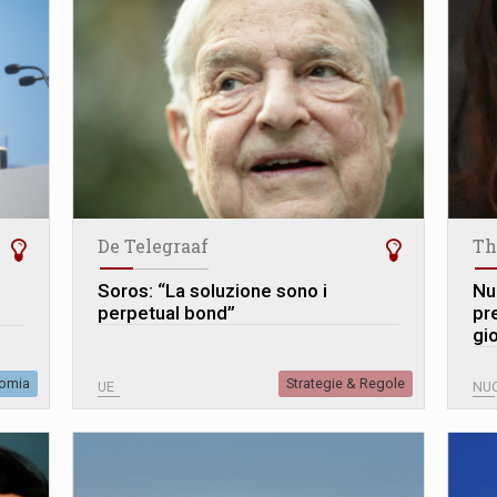
De Telegraaf
Th
Soros: “La soluzione sono i
Nu
-
perpetual bond”
pr
gio
omia
Strategie & Regole
UE
NU