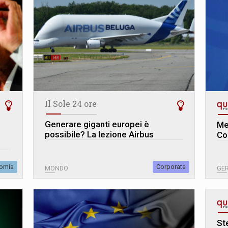
Il Sole 24 ore
Generare giganti europei è
Me
possibile? La lezione Airbus
Co
omia
Corporate
MONDO
GE
St