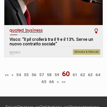
Visco: “Il pil crollerà tra il 9 e il 13%. Serve un
nuovo contratto sociale”
Moneta & Mercati
MONDO
60
««
«
54
55
56
57
58
59
61
62
63
64
65
66
»
»»
Sei un'Impresa, un'Istituzione, un'Organizzazione,