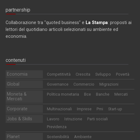
partnership
Collaborazione tra "quoted business" e
La Stampa
: proposti ai
lettori del quotidiano articoli selezionati su ambiente ed
economia.
contenuti
Economia
Competitività
Crescita
Sviluppo
Povertà
Global
Governance
Commercio
Migrazioni
Moneta &
Politica monetaria
Bce
Banche
Mercati
Mercati
Corporate
Multinazionali
Imprese
Pmi
Start-up
Jobs & Skills
Lavoro
Istruzione
Parti sociali
Previdenza
Planet
Sostenibilità
Ambiente