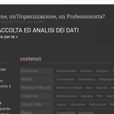
one, un'Organizzazione, un Professionista?
Pubblico, Privato, No-profit?
ACCOLTA ED ANALISI DEI DATI
e per te »
contenuti
iale
Economia
Competitività
Crescita
Sviluppo
Global
Governance
Commercio
Migrazion
ri
utente è
Moneta & Mercati
Politica monetaria
Bce
Banche
M
Corporate
Multinazionali
Imprese
Pmi
Start
r
Jobs & Skills
Lavoro
Istruzione
Parti sociali
Pr
iguarda
Planet
Sostenibilità
Ambiente