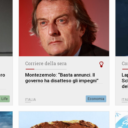
Corriere della sera
Co
ero
Montezemolo: “Basta annunci. Il
La
governo ha disatteso gli impegni”
Sc
de
Life
Economia
ITALIA
ITA