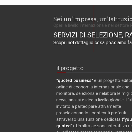
Sei un'Impresa, un'Istituzi
Operi a livello internazionale nel settore 
SERVIZI DI SELEZIONE, R
Scopri nel dettaglio cosa possiamo far
il progetto
"quoted business"
è un progetto editor
online di economia internazionale che
monitora, seleziona e rielabora le miglio
news, analisi e idee a livello globale. L'
invitato a partecipare attivamente
preselezionando i contenuti preferiti
attraverso una funzione dedicata
("you
quoted")
. Un'altra sezione interattiva r