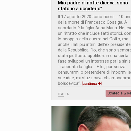
Mio padre di notte diceva: sono
stato io a ucciderlo”
Il 17 agosto 2020 sono ricorsi i 10 ann
della morte di Francesco Cossiga. A
ricordarlo è la figlia Anna Maria. Ne e
un ritratto che include fatti storici, c
lo scoppio della guerra nel Golfo, ma
anche i lati più intimi dell’ex presidente
della Repubblica. “Io, che sono sempr
stata piuttosto apolitica, in una certa
fase sviluppai un interesse per la sinis
- racconta la figlia -. E lui, pur senza
censurarmi o pretendere di impormi le
sue idee, mi stuzzicava chiamandomi
bolscevica”.
[continua
]
Strategie & R
ITALIA