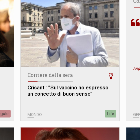
Co
Ang
Corriere della sera
Crisanti: “Sul vaccino ho espresso
un concetto di buon senso”
egole
Life
MONDO
GE