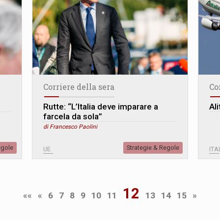
Corriere della sera
Co
Rutte: “L’Italia deve imparare a
Ali
farcela da sola”
di Francesco Paolini
egole
Strategie & Regole
UE
ITA
12
««
«
6
7
8
9
10
11
13
14
15
»