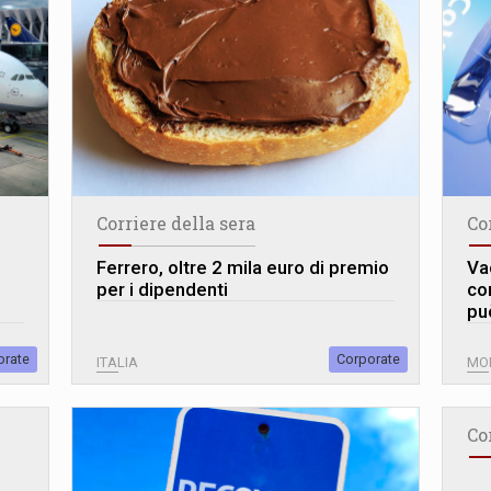
Corriere della sera
Co
Ferrero, oltre 2 mila euro di premio
Vac
per i dipendenti
cor
pu
orate
Corporate
ITALIA
MO
Co