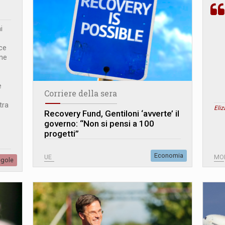
i
sce
ome
e
Corriere della sera
tra
Eliz
Recovery Fund, Gentiloni ‘avverte’ il
governo: “Non si pensi a 100
progetti”
Economia
UE
MO
egole