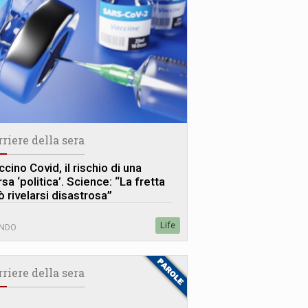
rriere della sera
cino Covid, il rischio di una
sa ‘politica’. Science: “La fretta
ò rivelarsi disastrosa”
Life
NDO
rriere della sera