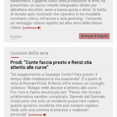
Kalashnikov, il gigante russo nella produzione di armi, ha
presentato un nuovo missile teleguidato ideato per
abbattere elicotteri, aerei a bassa quota e droni. Si tratta
di testate auto-orientate che operano in tre modalità -
contrasto ottico, infrarossi e anti-jamming - fornendo
un vantaggio chiave rispetto ad altre armi della stessa
classe.
[continua
]
Strategie & Regole
RUSSIA
Corriere della sera
Prodi: “Conte faccia presto e Renzi stia
attento alle curve”
“Un suggerimento a Giuseppe Conte? Fare presto. Il
tempo delle mediazioni si sta esaurendo”. È il punto di
vista di Romani Prodi. A Renzi offre invece un consiglio
ciclistico: “Adagio nelle discese e attento alle curve...”.
Poi i toni si fanno ancora più seri: “Penso che trovare
un’alternativa sarebbe complicato. Dipende dal Quirinale.
Credo però che solo un incidente possa fare cadere
questo governo, incidente che può sempre capitare.
Vedo solo una somma di interessi e malesseri
personali.”
[continua
]