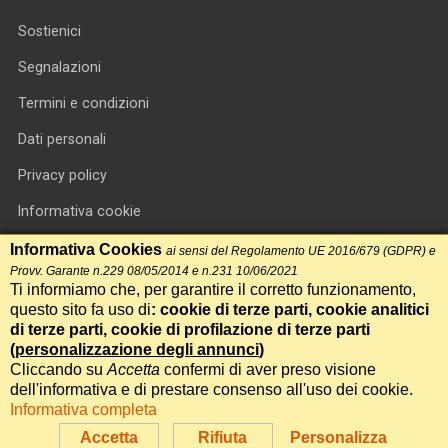
Sostienici
Segnalazioni
Termini e condizioni
Dati personali
Privacy policy
Informativa cookie
RSS feed
Informativa Cookies
ai sensi del Regolamento UE 2016/679 (GDPR) e
Provv. Garante n.229 08/05/2014 e n.231 10/06/2021
RSS Top News
Ti informiamo che, per garantire il corretto funzionamento,
questo sito fa uso di
: cookie di terze parti, cookie analitici
Contatti
di terze parti, cookie di profilazione di terze parti
(
personalizzazione degli annunci
)
Cliccando su
Accetta
confermi di aver preso visione
International Communication S.r.l. • P.IVA 14478081004 • Testata
dell'informativa e di prestare consenso all'uso dei cookie.
giornalistica n.191, reg. Tribunale di Roma del 14/12/2017
Informativa completa
Powered by
Itala
Accetta
Rifiuta
Personalizza