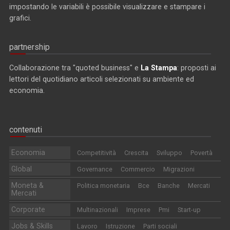
impostando le variabili è possibile visualizzare e stampare i
grafici.
partnership
Collaborazione tra "quoted business" e
La Stampa
: proposti ai
lettori del quotidiano articoli selezionati su ambiente ed
economia.
contenuti
Economia
Competitività
Crescita
Sviluppo
Povertà
Global
Governance
Commercio
Migrazioni
Moneta &
Politica monetaria
Bce
Banche
Mercati
Mercati
Corporate
Multinazionali
Imprese
Pmi
Start-up
Jobs & Skills
Lavoro
Istruzione
Parti sociali