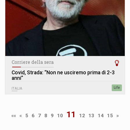
Corriere della sera
Covid, Strada: “Non ne usciremo prima di 2-3
anni”
Life
ITALIA
11
««
«
5
6
7
8
9
10
12
13
14
15
»