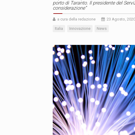
porto di Taranto. Il presidente del Serviz
considerazione”
a cura della redazione
23 Agosto, 202
Italia
Innovazione
News