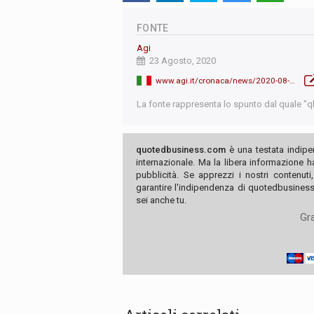
FONTE
Agi
23 Agosto, 2020
www.agi.it/cronaca/news/2020-08-23/copasir-5g-cina-9474657/
La fonte rappresenta lo spunto dal quale "qb"
quotedbusiness.com
è una testata indipe
internazionale. Ma la libera informazione 
pubblicità. Se apprezzi i nostri contenuti
garantire l'indipendenza di quotedbusiness.
sei anche tu.
Gra