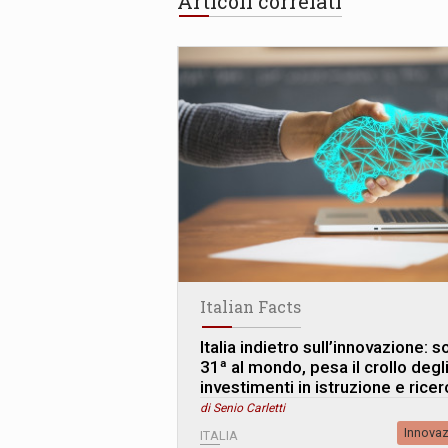
Articoli correlati
Italian Facts
Italia indietro sull’innovazione: s
31ª al mondo, pesa il crollo degl
investimenti in istruzione e ricer
di Senio Carletti
Innova
ITALIA