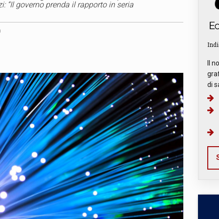
i: “Il governo prenda il rapporto in seria
0
Indi
Il n
graf
di s
S