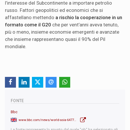
l’interesse del Subcontinente a importare petrolio
russo. Fattori geopolitici ed economici che si
affastellano mettendo
a rischio la cooperazione in un
formato come il G20
che per vent’anni aveva tenuto,
più o meno, insieme economie emergenti e avanzate
che insieme rappresentano quasi il 90% del Pil
mondiale.
FONTE
Bbc
www.bbc.com/news/world-asia-64773618
La fonte rappresenta lo spunto dal quale "qb" ha selezionato gli