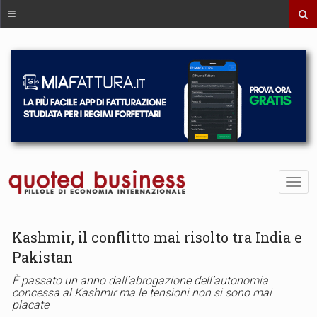
Kashmir, il conflitto mai risolto tra India e
Pakistan
È passato un anno dall’abrogazione dell’autonomia
concessa al Kashmir ma le tensioni non si sono mai
placate