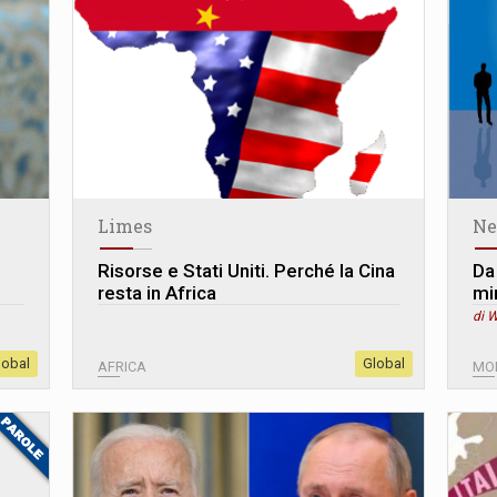
Limes
Ne
Risorse e Stati Uniti. Perché la Cina
Da 
resta in Africa
mi
di W
lobal
Global
AFRICA
MO