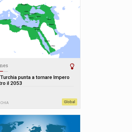
mes
 Turchia punta a tornare Impero
tro il 2053
Global
RCHIA