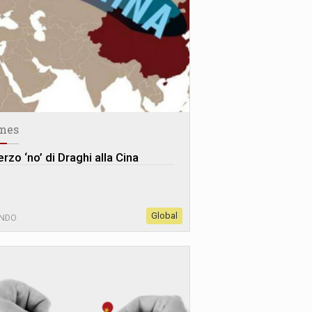
mes
terzo ‘no’ di Draghi alla Cina
Global
NDO