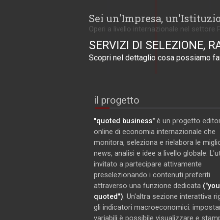
Sei un'Impresa, un'Istituzi
Operi a livello internazionale nel settore 
SERVIZI DI SELEZIONE, R
Scopri nel dettaglio cosa possiamo far
il progetto
"quoted business"
è un progetto editor
online di economia internazionale che
monitora, seleziona e rielabora le miglio
news, analisi e idee a livello globale. L'
invitato a partecipare attivamente
preselezionando i contenuti preferiti
attraverso una funzione dedicata
("you
quoted")
. Un'altra sezione interattiva r
gli indicatori macroeconomici: imposta
variabili è possibile visualizzare e stam