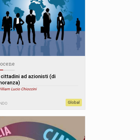
ocene
cittadini ad azionisti (di
noranza)
illiam Lucio Chioccini
Global
NDO