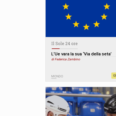
Il Sole 24 ore
L’Ue vara la sua ‘Via della seta’
di Federica Zambino
G
MONDO