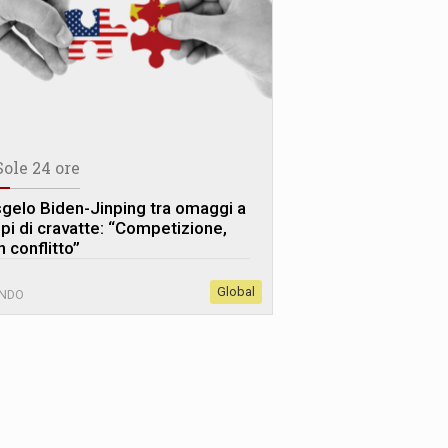
Sole 24 ore
sgelo Biden-Jinping tra omaggi a
lpi di cravatte: “Competizione,
 conflitto”
Global
NDO