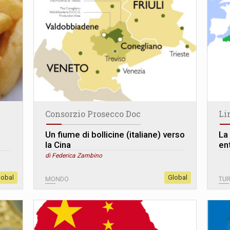
Consorzio Prosecco Doc
Li
Un fiume di bollicine (italiane) verso
La
la Cina
en
di Federica Zambino
lobal
Global
MONDO
TU