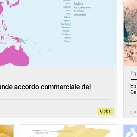
Eg
Eg
grande accordo commerciale del
Ca
Global
EGI