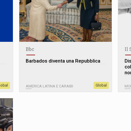
Bbc
Il 
Barbados diventa una Repubblica
Di
co
non
lobal
Global
AMERICA LATINA E CARAIBI
MO