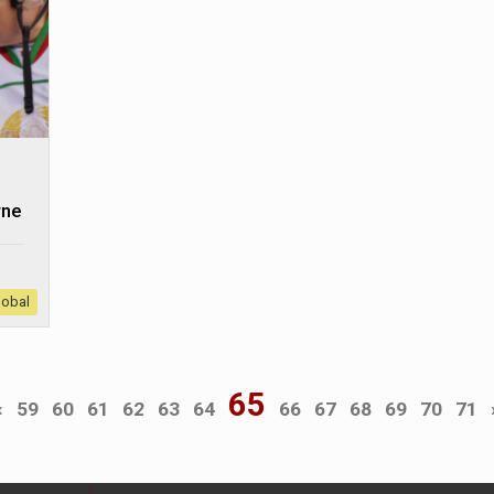
rne
lobal
65
«
59
60
61
62
63
64
66
67
68
69
70
71