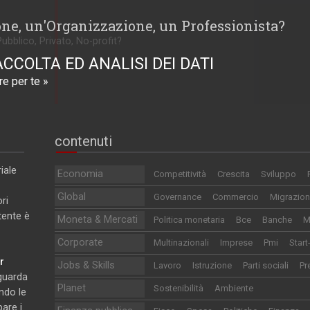
one, un'Organizzazione, un Professionista?
Pubblico, Privato, No-profit?
ACCOLTA ED ANALISI DEI DATI
e per te »
contenuti
iale
Economia
Competitività
Crescita
Sviluppo
Global
Governance
Commercio
Migrazion
ri
utente è
Moneta & Mercati
Politica monetaria
Bce
Banche
M
Corporate
Multinazionali
Imprese
Pmi
Start
r
Jobs & Skills
Lavoro
Istruzione
Parti sociali
Pr
iguarda
Planet
Sostenibilità
Ambiente
ndo le
pare i