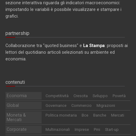
sezione interattiva riguarda gli indicatori macroeconomici:
impostando le variabili è possibile visualizzare e stampare i
grafici.
partnership
Collaborazione tra "quoted business" e
La Stampa
: proposti ai
lettori del quotidiano articoli selezionati su ambiente ed
economia.
contenuti
Economia
Competitività
Crescita
Sviluppo
Povertà
Global
Governance
Commercio
Migrazioni
Moneta &
Politica monetaria
Bce
Banche
Mercati
Mercati
Corporate
Multinazionali
Imprese
Pmi
Start-up