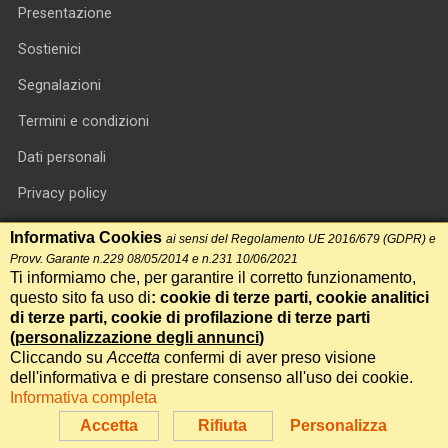
Presentazione
Sostienici
Segnalazioni
Termini e condizioni
Dati personali
Privacy policy
Informativa cookie
Informativa Cookies
ai sensi del Regolamento UE 2016/679 (GDPR) e
Provv. Garante n.229 08/05/2014 e n.231 10/06/2021
RSS feed
Ti informiamo che, per garantire il corretto funzionamento,
questo sito fa uso di
: cookie di terze parti, cookie analitici
RSS Top News
di terze parti, cookie di profilazione di terze parti
(
personalizzazione degli annunci
)
Contatti
Cliccando su
Accetta
confermi di aver preso visione
dell'informativa e di prestare consenso all'uso dei cookie.
Informativa completa
International Communication S.r.l. • P.IVA 14478081004 • Testata
giornalistica n.191, reg. Tribunale di Roma del 14/12/2017
Accetta
Rifiuta
Personalizza