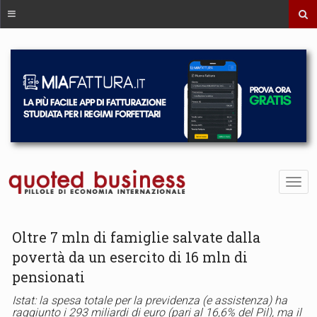
Oltre 7 mln di famiglie salvate dalla
povertà da un esercito di 16 mln di
pensionati
Istat: la spesa totale per la previdenza (e assistenza) ha
raggiunto i 293 miliardi di euro (pari al 16,6% del Pil), ma il