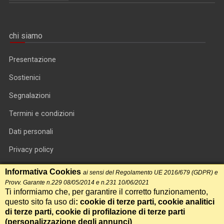
chi siamo
Presentazione
Sostienici
Segnalazioni
Termini e condizioni
Dati personali
Privacy policy
Informativa cookie
Informativa Cookies
ai sensi del Regolamento UE 2016/679 (GDPR) e
Provv. Garante n.229 08/05/2014 e n.231 10/06/2021
RSS feed
Ti informiamo che, per garantire il corretto funzionamento,
questo sito fa uso di
: cookie di terze parti, cookie analitici
RSS Top News
di terze parti, cookie di profilazione di terze parti
Contatti
(
personalizzazione degli annunci
)