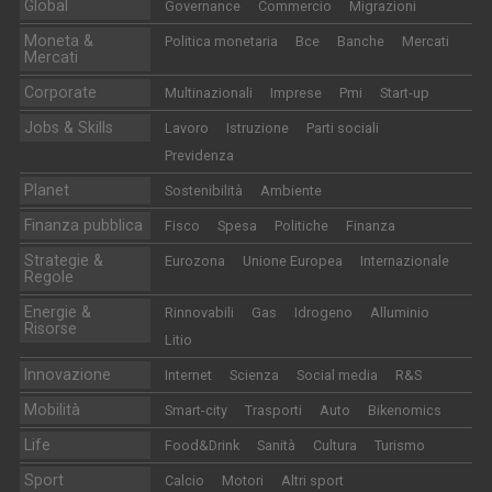
Global
Governance
Commercio
Migrazioni
Moneta &
Politica monetaria
Bce
Banche
Mercati
Mercati
Corporate
Multinazionali
Imprese
Pmi
Start-up
Jobs & Skills
Lavoro
Istruzione
Parti sociali
Previdenza
Planet
Sostenibilità
Ambiente
Finanza pubblica
Fisco
Spesa
Politiche
Finanza
Strategie &
Eurozona
Unione Europea
Internazionale
Regole
Energie &
Rinnovabili
Gas
Idrogeno
Alluminio
Risorse
Litio
Innovazione
Internet
Scienza
Social media
R&S
Mobilità
Smart-city
Trasporti
Auto
Bikenomics
Life
Food&Drink
Sanità
Cultura
Turismo
Sport
Calcio
Motori
Altri sport