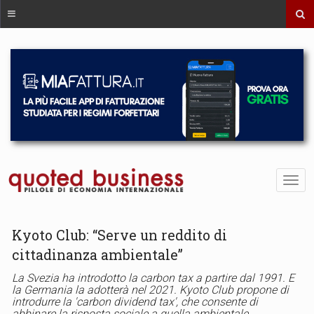
Kyoto Club: “Serve un reddito di
cittadinanza ambientale”
La Svezia ha introdotto la carbon tax a partire dal 1991. E
la Germania la adotterà nel 2021. Kyoto Club propone di
introdurre la 'carbon dividend tax', che consente di
abbinare la risposta sociale a quella ambientale