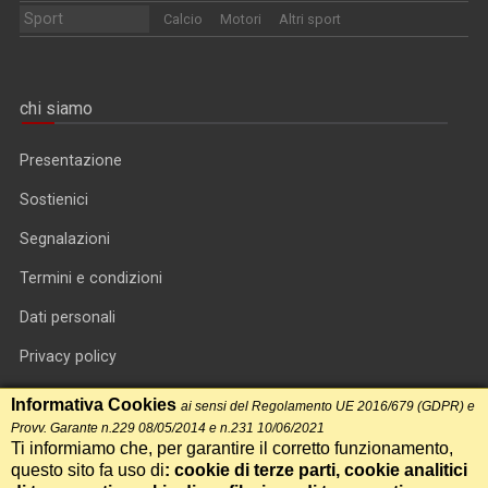
Sport
Calcio
Motori
Altri sport
chi siamo
Presentazione
Sostienici
Segnalazioni
Termini e condizioni
Dati personali
Privacy policy
Informativa cookie
Informativa Cookies
ai sensi del Regolamento UE 2016/679 (GDPR) e
Provv. Garante n.229 08/05/2014 e n.231 10/06/2021
RSS feed
Ti informiamo che, per garantire il corretto funzionamento,
questo sito fa uso di
: cookie di terze parti, cookie analitici
RSS Top News