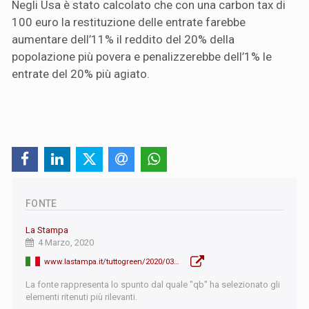
Negli Usa è stato calcolato che con una carbon tax di
100 euro la restituzione delle entrate farebbe
aumentare dell’11% il reddito del 20% della
popolazione più povera e penalizzerebbe dell’1% le
entrate del 20% più agiato.
FONTE
La Stampa
4 Marzo, 2020
www.lastampa.it/tuttogreen/2020/03/04/news/kyoto-club-serve-un-reddito-di-cittadinanza-ambientale-1.38549749
La fonte rappresenta lo spunto dal quale "qb" ha selezionato gli
elementi ritenuti più rilevanti.