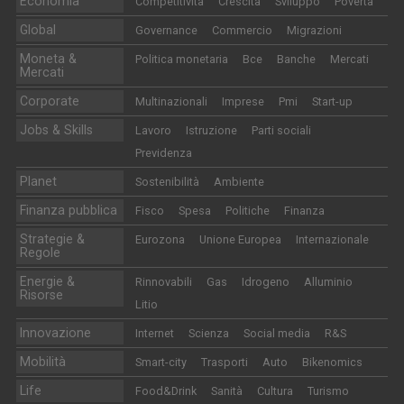
Economia
Competitività
Crescita
Sviluppo
Povertà
Global
Governance
Commercio
Migrazioni
Moneta &
Politica monetaria
Bce
Banche
Mercati
Mercati
Corporate
Multinazionali
Imprese
Pmi
Start-up
Jobs & Skills
Lavoro
Istruzione
Parti sociali
Previdenza
Planet
Sostenibilità
Ambiente
Finanza pubblica
Fisco
Spesa
Politiche
Finanza
Strategie &
Eurozona
Unione Europea
Internazionale
Regole
Energie &
Rinnovabili
Gas
Idrogeno
Alluminio
Risorse
Litio
Innovazione
Internet
Scienza
Social media
R&S
Mobilità
Smart-city
Trasporti
Auto
Bikenomics
Life
Food&Drink
Sanità
Cultura
Turismo