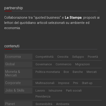
partnership
Collaborazione tra "quoted business" e
La Stampa
: proposti ai
lettori del quotidiano articoli selezionati su ambiente ed
economia.
contenuti
Economia
Competitività
Crescita
Sviluppo
Povertà
Global
Governance
Commercio
Migrazioni
Moneta &
Politica monetaria
Bce
Banche
Mercati
Mercati
Corporate
Multinazionali
Imprese
Pmi
Start-up
Jobs & Skills
Lavoro
Istruzione
Parti sociali
Previdenza
Planet
Sostenibilità
Ambiente